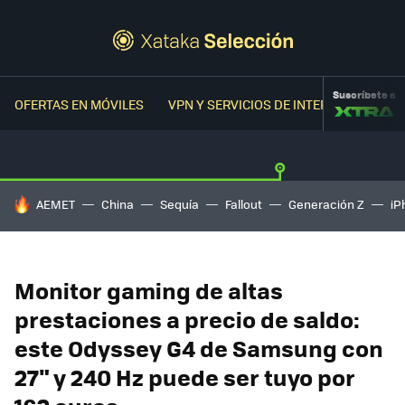
Suscríbete a
OFERTAS EN MÓVILES
VPN Y SERVICIOS DE INTERNET
OFER
HOY SE HABLA DE
AEMET
China
Sequía
Fallout
Generación Z
iP
Monitor gaming de altas
prestaciones a precio de saldo:
este Odyssey G4 de Samsung con
27" y 240 Hz puede ser tuyo por