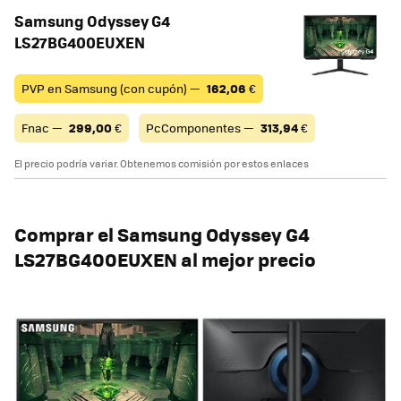
Samsung Odyssey G4
LS27BG400EUXEN
PVP en Samsung (con cupón) —
162,06
€
Fnac —
299,00
€
PcComponentes —
313,94
€
El precio podría variar. Obtenemos comisión por estos enlaces
Comprar el Samsung Odyssey G4
LS27BG400EUXEN al mejor precio