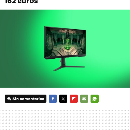
162 euros
Sin comentarios
FACEBOOK
TWITTER
FLIPBOARD
E-
WHATSAPP
MAIL