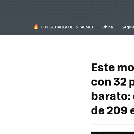
HOY SE HABLA DE
AEMET
China
Sequí
Este mo
con 32 
barato:
de 209 