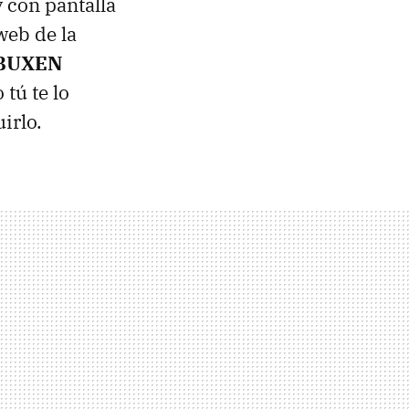
 con pantalla
web de la
QBUXEN
 tú te lo
irlo.