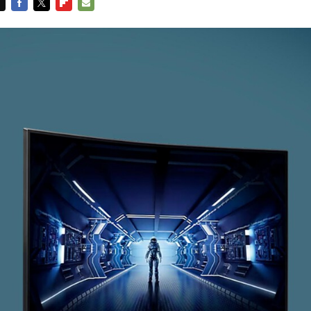
FACEBOOK
TWITTER
FLIPBOARD
E-
MAIL