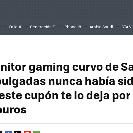
a
Fallout
Generación Z
iPhone 18
Arabia Saudí
GTA VI
nitor gaming curvo de 
pulgadas nunca había sid
 este cupón te lo deja po
euros