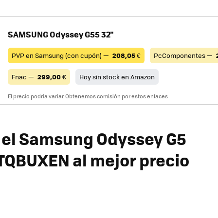
SAMSUNG Odyssey G55 32''
PVP en Samsung (con cupón) —
208,05
€
PcComponentes —
Fnac —
299,00
€
Hoy sin stock en Amazon
El precio podría variar. Obtenemos comisión por estos enlaces
 el
Samsung Odyssey G5
TQBUXEN
al mejor precio