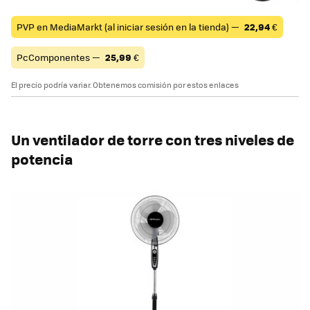
PVP en MediaMarkt (al iniciar sesión en la tienda) —
22,94
€
PcComponentes —
25,99
€
El precio podría variar. Obtenemos comisión por estos enlaces
Un ventilador de torre con tres niveles de
potencia