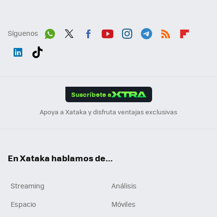
Síguenos
Wh
Twit
Fac
You
Inst
Tele
RSS
Flip
ats
ter
ebo
tub
agr
gra
boa
Link
Tikt
App
ok
e
am
m
rd
edI
ok
Suscríbete a
n
Apoya a Xataka y disfruta ventajas exclusivas
En Xataka hablamos de...
Streaming
Análisis
Espacio
Móviles