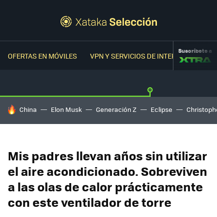
Suscríbete a
OFERTAS EN MÓVILES
VPN Y SERVICIOS DE INTERNET
OFER
HOY SE HABLA DE
China
Elon Musk
Generación Z
Eclipse
Christoph
Mis padres llevan años sin utilizar
el aire acondicionado. Sobreviven
a las olas de calor prácticamente
con este ventilador de torre