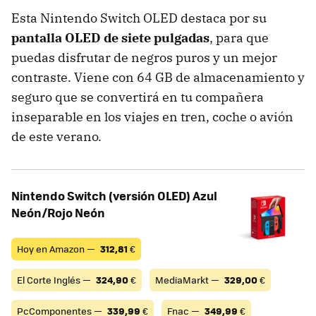
Esta Nintendo Switch OLED destaca por su
pantalla OLED de siete pulgadas
, para que
puedas disfrutar de negros puros y un mejor
contraste. Viene con 64 GB de almacenamiento y
seguro que se convertirá en tu compañera
inseparable en los viajes en tren, coche o avión
de este verano.
Nintendo Switch (versión OLED) Azul
Neón/Rojo Neón
Hoy en Amazon —
312,81
€
El Corte Inglés —
324,90
€
MediaMarkt —
329,00
€
PcComponentes —
339,99
€
Fnac —
349,99
€