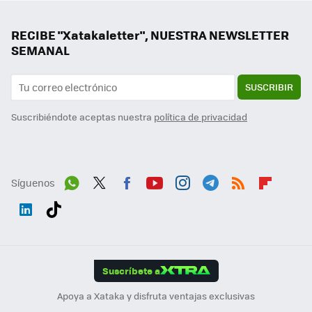
RECIBE "Xatakaletter", NUESTRA NEWSLETTER
SEMANAL
SUSCRIBIR
Suscribiéndote aceptas nuestra
política de privacidad
Síguenos
Wh
Twit
Fac
You
Inst
Tele
RSS
Flip
ats
ter
ebo
tub
agr
gra
boa
Link
Tikt
App
ok
e
am
m
rd
edI
ok
Suscríbete a
n
Apoya a Xataka y disfruta ventajas exclusivas