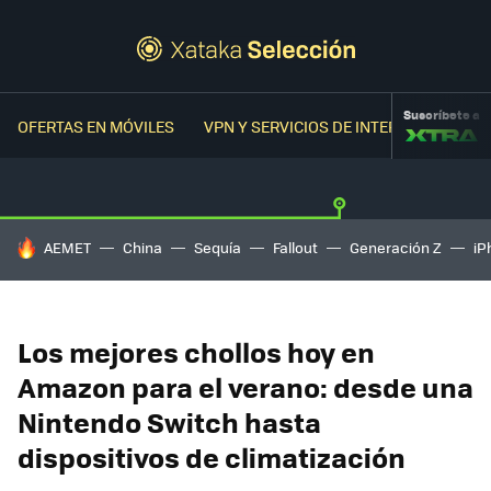
Suscríbete a
OFERTAS EN MÓVILES
VPN Y SERVICIOS DE INTERNET
OFER
HOY SE HABLA DE
AEMET
China
Sequía
Fallout
Generación Z
iP
Los mejores chollos hoy en
Amazon para el verano: desde una
Nintendo Switch hasta
dispositivos de climatización