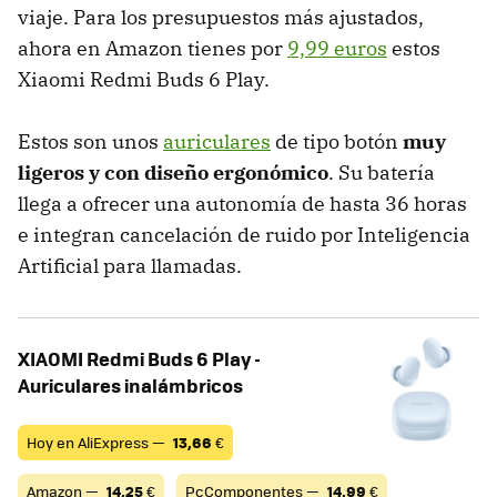
viaje. Para los presupuestos más ajustados,
ahora en Amazon tienes por
9,99 euros
estos
Xiaomi Redmi Buds 6 Play.
Estos son unos
auriculares
de tipo botón
muy
ligeros y con diseño ergonómico
. Su batería
llega a ofrecer una autonomía de hasta 36 horas
e integran cancelación de ruido por Inteligencia
Artificial para llamadas.
XIAOMI Redmi Buds 6 Play -
Auriculares inalámbricos
Hoy en AliExpress —
13,66
€
Amazon —
14,25
€
PcComponentes —
14,99
€