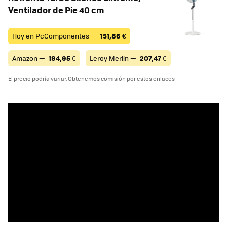
Ventilador de Pie 40 cm
Hoy en PcComponentes —
151,86
€
Amazon —
194,95
€
Leroy Merlin —
207,47
€
El precio podría variar. Obtenemos comisión por estos enlaces