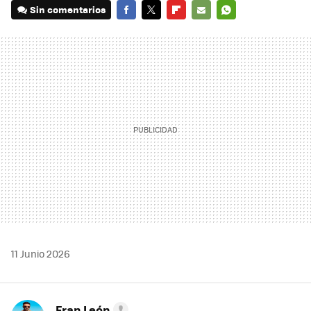
Sin comentarios
FACEBOOK
TWITTER
FLIPBOARD
E-
WHATSAPP
MAIL
11 Junio 2026
Fran León