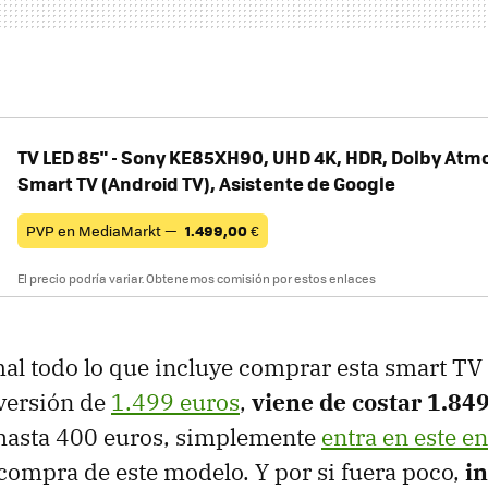
TV LED 85" - Sony KE85XH90, UHD 4K, HDR, Dolby Atmos
Smart TV (Android TV), Asistente de Google
PVP en MediaMarkt —
1.499,00
€
El precio podría variar. Obtenemos comisión por estos enlaces
al todo lo que incluye comprar esta smart TV
versión de
1.499 euros
,
viene de costar 1.84
hasta 400 euros, simplemente
entra en este e
 compra de este modelo. Y por si fuera poco,
i