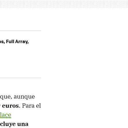
, Full Array,
 que, aunque
9 euros
. Para el
nlace
ncluye una