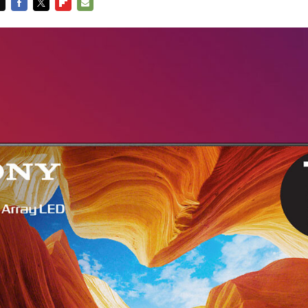
FACEBOOK
TWITTER
FLIPBOARD
E-
MAIL