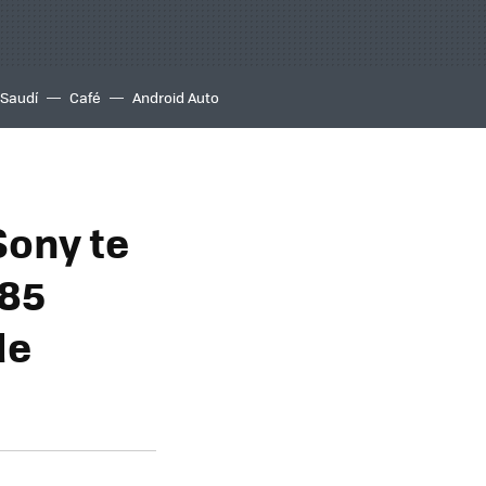
 Saudí
Café
Android Auto
Sony te
 85
de