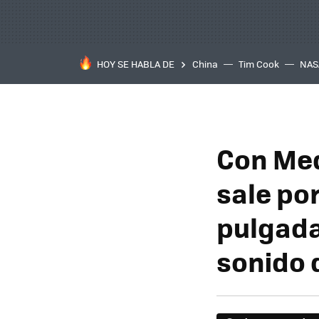
HOY SE HABLA DE
China
Tim Cook
NAS
Con Med
sale po
pulgada
sonido 