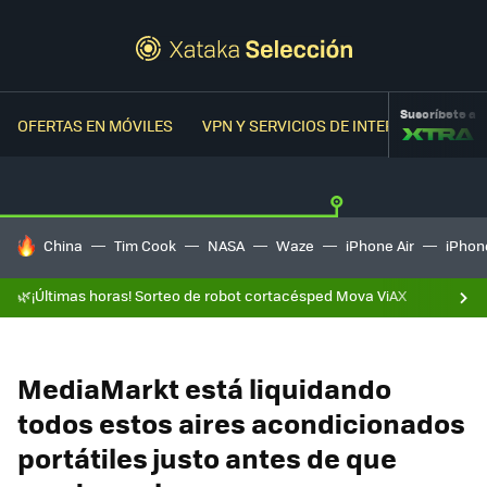
Suscríbete a
OFERTAS EN MÓVILES
VPN Y SERVICIOS DE INTERNET
OFER
HOY SE HABLA DE
China
Tim Cook
NASA
Waze
iPhone Air
iPhone
🌿¡Últimas horas! Sorteo de robot cortacésped Mova ViAX
MediaMarkt está liquidando
todos estos aires acondicionados
portátiles justo antes de que