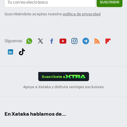
SUSCRIBIR
Suscribiéndote aceptas nuestra
política de privacidad
Síguenos
Wh
Twit
Fac
You
Inst
Tele
RSS
Flip
ats
ter
ebo
tub
agr
gra
boa
Link
Tikt
App
ok
e
am
m
rd
edI
ok
Suscríbete a
n
Apoya a Xataka y disfruta ventajas exclusivas
En Xataka hablamos de...