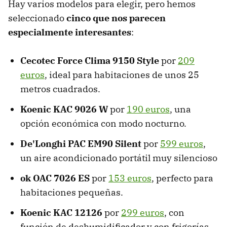
Hay varios modelos para elegir, pero hemos
seleccionado
cinco que nos parecen
especialmente interesantes
:
Cecotec Force Clima 9150 Style
por
209
euros
, ideal para habitaciones de unos 25
metros cuadrados.
Koenic KAC 9026 W
por
190 euros
, una
opción económica con modo nocturno.
De'Longhi PAC EM90 Silent
por
599 euros
,
un aire acondicionado portátil muy silencioso
ok OAC 7026 ES
por
153 euros
, perfecto para
habitaciones pequeñas.
Koenic KAC 12126
por
299 euros
, con
función de deshumidificador y con frigorías