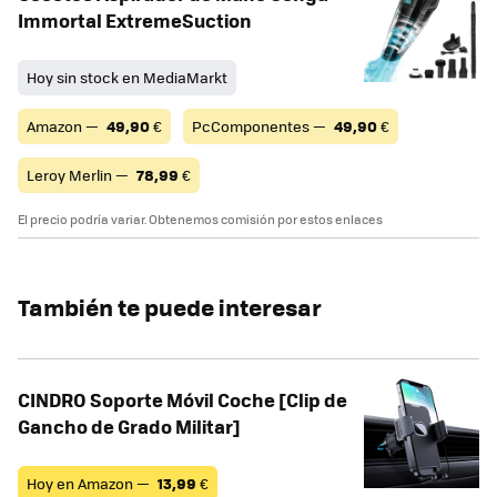
Immortal ExtremeSuction
Hoy sin stock en MediaMarkt
Amazon —
49,90
€
PcComponentes —
49,90
€
Leroy Merlin —
78,99
€
El precio podría variar. Obtenemos comisión por estos enlaces
También te puede interesar
CINDRO Soporte Móvil Coche [Clip de
Gancho de Grado Militar]
Hoy en Amazon —
13,99
€