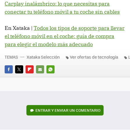
Carplay inalámbrico: lo que necesitas para
conectar tu teléfono móvil a tu coche sin cables
En Xataka |
Todos los tipos de soporte para llevar
el teléfono móvil en el coche: guía de compra
para elegir el modelo más adecuado
TEMAS
Xataka Selección
Ver ofertas de tecnología
L
FACEBOOK
TWITTER
FLIPBOARD
E-
WHATSAPP
MAIL
ENTRAR Y ENVIAR UN COMENTARIO