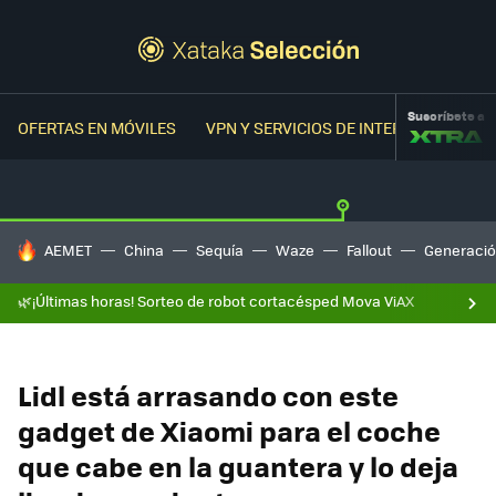
Suscríbete a
OFERTAS EN MÓVILES
VPN Y SERVICIOS DE INTERNET
OFER
HOY SE HABLA DE
AEMET
China
Sequía
Waze
Fallout
Generació
🌿¡Últimas horas! Sorteo de robot cortacésped Mova ViAX
Lidl está arrasando con este
gadget de Xiaomi para el coche
que cabe en la guantera y lo deja