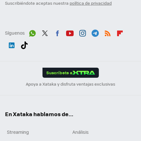
Suscribiéndote aceptas nuestra
política de privacidad
Síguenos
Wh
Twit
Fac
You
Inst
Tele
RSS
Flip
ats
ter
ebo
tub
agr
gra
boa
Link
Tikt
App
ok
e
am
m
rd
edI
ok
Suscríbete a
n
Apoya a Xataka y disfruta ventajas exclusivas
En Xataka hablamos de...
Streaming
Análisis