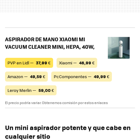
ASPIRADOR DE MANO XIAOMI MI
VACUUM CLEANER MINI, HEPA, 40W,
PVP en Lidl —
37,99
€
Xiaomi —
46,99
€
Amazon —
49,59
€
PcComponentes —
49,99
€
Leroy Merlin —
59,00
€
El precio podría variar. Obtenemos comisión por estos enlaces
Un mini aspirador potente y que cabe en
cualquier sitio