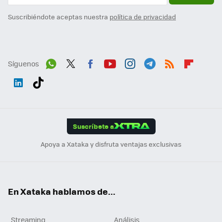
Suscribiéndote aceptas nuestra
política de privacidad
Síguenos
Wh
Twit
Fac
You
Inst
Tele
RSS
Flip
ats
ter
ebo
tub
agr
gra
boa
Link
Tikt
App
ok
e
am
m
rd
edI
ok
Suscríbete a
n
Apoya a Xataka y disfruta ventajas exclusivas
En Xataka hablamos de...
Streaming
Análisis