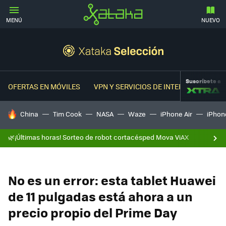
MENÚ
NUEVO
Suscríbete a
OFERTAS EN MÓVILES
VPN Y SERVICIOS DE INTERNET
OFER
HOY SE HABLA DE
China
Tim Cook
NASA
Waze
iPhone Air
iPhone
🌿¡Últimas horas! Sorteo de robot cortacésped Mova ViAX
No es un error: esta tablet Huawei
de 11 pulgadas está ahora a un
precio propio del Prime Day