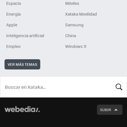
Espacio
Móviles
Energía
Xataka Movilidad
Apple
Samsung
Inteligencia artificial
China
Empleo
Windows 11
VER MÁS TEMAS
BUSCA
SUBIR