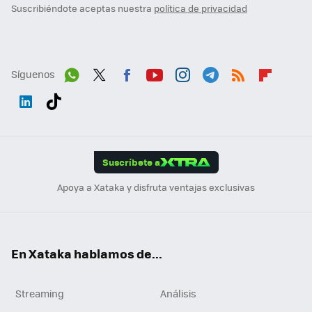
Suscribiéndote aceptas nuestra
política de privacidad
Síguenos
Wh
Twit
Fac
You
Inst
Tele
RSS
Flip
ats
ter
ebo
tub
agr
gra
boa
Link
Tikt
App
ok
e
am
m
rd
edI
ok
Suscríbete a
n
Apoya a Xataka y disfruta ventajas exclusivas
En Xataka hablamos de...
Streaming
Análisis