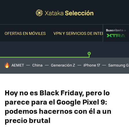
Suscríbete a
OFERTAS EN MÓVILES
VPN Y SERVICIOS DE INTERNET
OFER
HOY SE HABLA DE
AEMET
China
Generación Z
iPhone 17
Samsung G
Hoy no es Black Friday, pero lo
parece para el Google Pixel 9:
podemos hacernos con él a un
precio brutal