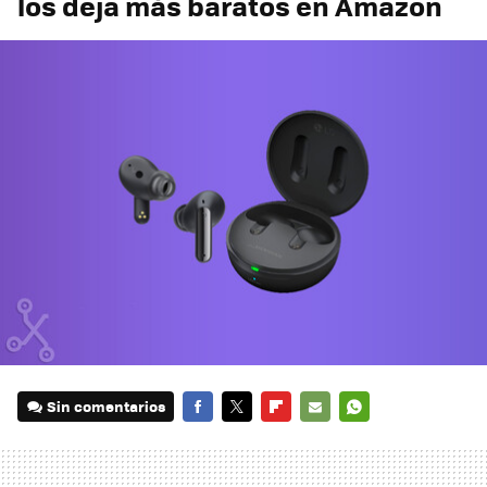
los deja más baratos en Amazon
Sin comentarios
FACEBOOK
TWITTER
FLIPBOARD
E-
WHATSAPP
MAIL