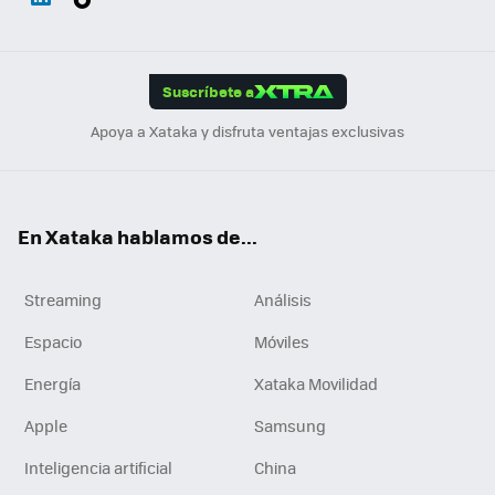
ats
ter
ebo
tub
agr
gra
boa
Link
Tikt
App
ok
e
am
m
rd
edI
ok
Suscríbete a
n
Apoya a Xataka y disfruta ventajas exclusivas
En Xataka hablamos de...
Streaming
Análisis
Espacio
Móviles
Energía
Xataka Movilidad
Apple
Samsung
Inteligencia artificial
China