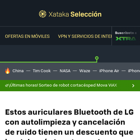
Suscríbete a
OFERTAS EN MÓVILES
VPN Y SERVICIOS DE INTERNET
OFER
HOY SE HABLA DE
China
Tim Cook
NASA
Waze
iPhone Air
iPhone
🌿¡Últimas horas! Sorteo de robot cortacésped Mova ViAX
Estos auriculares Bluetooth de LG
con autolimpieza y cancelación
de ruido tienen un descuento que