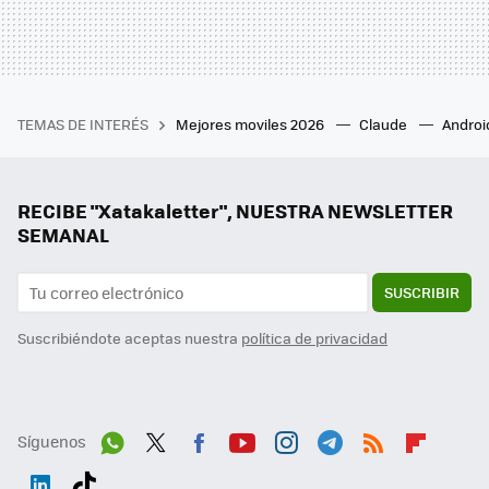
TEMAS DE INTERÉS
Mejores moviles 2026
Claude
Androi
RECIBE "Xatakaletter", NUESTRA NEWSLETTER
SEMANAL
SUSCRIBIR
Suscribiéndote aceptas nuestra
política de privacidad
Síguenos
Wh
Twit
Fac
You
Inst
Tele
RSS
Flip