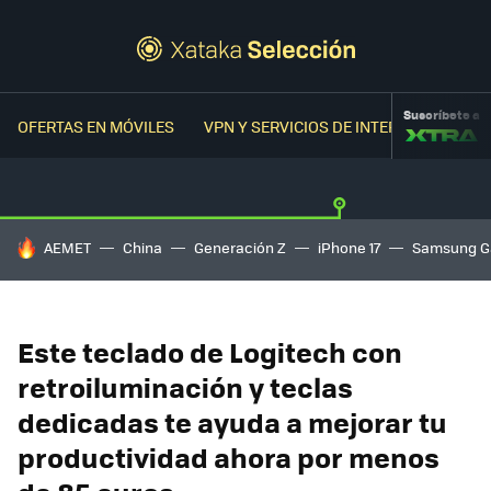
Suscríbete a
OFERTAS EN MÓVILES
VPN Y SERVICIOS DE INTERNET
OFER
HOY SE HABLA DE
AEMET
China
Generación Z
iPhone 17
Samsung G
Este teclado de Logitech con
retroiluminación y teclas
dedicadas te ayuda a mejorar tu
productividad ahora por menos