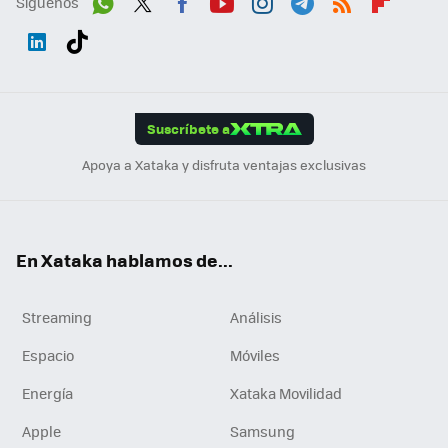
Síguenos
Wh
Twit
Fac
You
Inst
Tele
RSS
Flip
ats
ter
ebo
tub
agr
gra
boa
Link
Tikt
App
ok
e
am
m
rd
edI
ok
Suscríbete a
n
Apoya a Xataka y disfruta ventajas exclusivas
En Xataka hablamos de...
Streaming
Análisis
Espacio
Móviles
Energía
Xataka Movilidad
Apple
Samsung