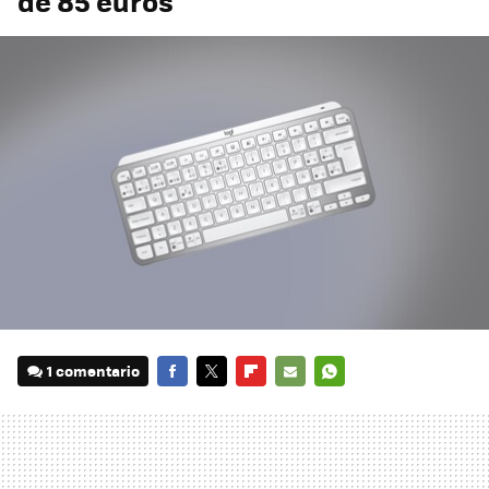
de 85 euros
1 comentario
FACEBOOK
TWITTER
FLIPBOARD
E-
WHATSAPP
MAIL