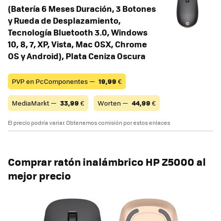
(Batería 6 Meses Duración, 3 Botones
y Rueda de Desplazamiento,
Tecnología Bluetooth 3.0, Windows
10, 8, 7, XP, Vista, Mac OSX, Chrome
OS y Android), Plata Ceniza Oscura
PVP en PcComponentes —
19,99
€
MediaMarkt —
33,99
€
Worten —
44,99
€
El precio podría variar. Obtenemos comisión por estos enlaces
Comprar ratón inalámbrico HP Z5000 al
mejor precio