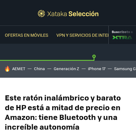
Suscríbete a
OFERTAS EN MÓVILES
VPN Y SERVICIOS DE INTERNET
OFER
HOY SE HABLA DE
AEMET
China
Generación Z
iPhone 17
Samsung G
Este ratón inalámbrico y barato
de HP está a mitad de precio en
Amazon: tiene Bluetooth y una
increíble autonomía