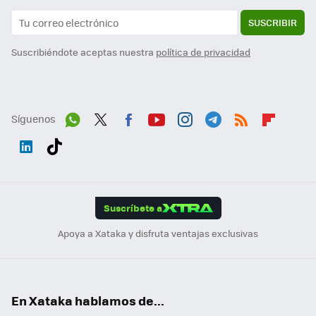
SUSCRIBIR
Suscribiéndote aceptas nuestra
política de privacidad
Síguenos
Wh
Twit
Fac
You
Inst
Tele
RSS
Flip
ats
ter
ebo
tub
agr
gra
boa
Link
Tikt
App
ok
e
am
m
rd
edI
ok
Suscríbete a
n
Apoya a Xataka y disfruta ventajas exclusivas
En Xataka hablamos de...