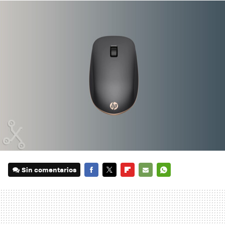
Sin comentarios
FACEBOOK
TWITTER
FLIPBOARD
E-
WHATSAPP
MAIL