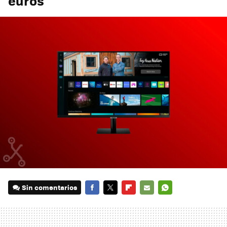
euros
Sin comentarios
FACEBOOK
TWITTER
FLIPBOARD
E-
WHATSAPP
MAIL