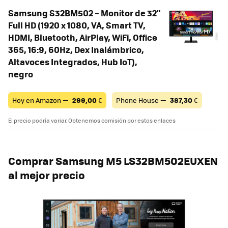
Samsung S32BM502 – Monitor de 32"
Full HD (1920 x 1080, VA, Smart TV,
HDMI, Bluetooth, AirPlay, WiFi, Office
365, 16:9, 60Hz, Dex Inalámbrico,
Altavoces Integrados, Hub IoT),
negro
Hoy en Amazon —
299,00
€
Phone House —
387,30
€
El precio podría variar. Obtenemos comisión por estos enlaces
Comprar Samsung M5 LS32BM502EUXEN
al mejor precio