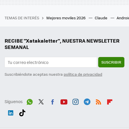
TEMAS DE INTERÉS
Mejores moviles 2026
Claude
Androi
RECIBE "Xatakaletter", NUESTRA NEWSLETTER
SEMANAL
SUSCRIBIR
Suscribiéndote aceptas nuestra
política de privacidad
Síguenos
Wh
Twit
Fac
You
Inst
Tele
RSS
Flip
ats
ter
ebo
tub
agr
gra
boa
Link
Tikt
App
ok
e
am
m
rd