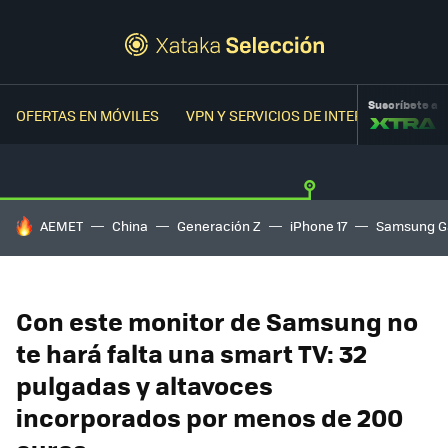
Suscríbete a
OFERTAS EN MÓVILES
VPN Y SERVICIOS DE INTERNET
OFER
HOY SE HABLA DE
AEMET
China
Generación Z
iPhone 17
Samsung G
Con este monitor de Samsung no
te hará falta una smart TV: 32
pulgadas y altavoces
incorporados por menos de 200