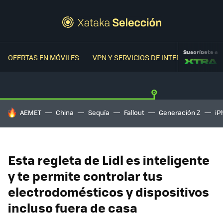
Suscríbete a
OFERTAS EN MÓVILES
VPN Y SERVICIOS DE INTERNET
OFER
HOY SE HABLA DE
AEMET
China
Sequía
Fallout
Generación Z
iP
Esta regleta de Lidl es inteligente
y te permite controlar tus
electrodomésticos y dispositivos
incluso fuera de casa