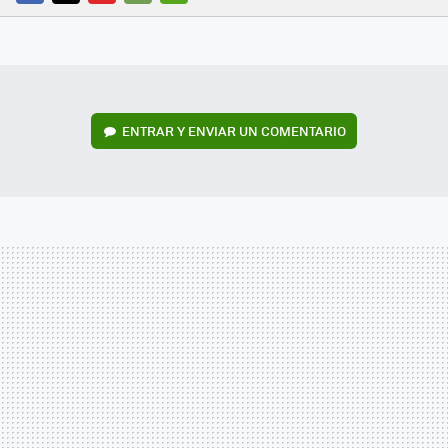
FACEBOOK
TWITTER
FLIPBOARD
E-
WHATSAPP
MAIL
ENTRAR Y ENVIAR UN COMENTARIO