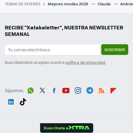
TEMAS DE INTERÉS
Mejores moviles 2026
Claude
Androi
RECIBE "Xatakaletter", NUESTRA NEWSLETTER
SEMANAL
SUSCRIBIR
Suscribiéndote aceptas nuestra
política de privacidad
Síguenos
Wh
Twit
Fac
You
Inst
Tele
RSS
Flip
ats
ter
ebo
tub
agr
gra
boa
Link
Tikt
App
ok
e
am
m
rd
edI
ok
Suscríbete a
n