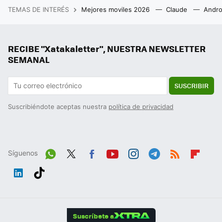
TEMAS DE INTERÉS
Mejores moviles 2026
Claude
Andro
RECIBE "Xatakaletter", NUESTRA NEWSLETTER
SEMANAL
SUSCRIBIR
Suscribiéndote aceptas nuestra
política de privacidad
Síguenos
Wh
Twit
Fac
You
Inst
Tele
RSS
Flip
ats
ter
ebo
tub
agr
gra
boa
Link
Tikt
App
ok
e
am
m
rd
edIn
ok
Suscríbete a