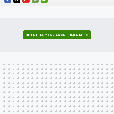
FACEBOOK
TWITTER
FLIPBOARD
E-
WHATSAPP
MAIL
ENTRAR Y ENVIAR UN COMENTARIO