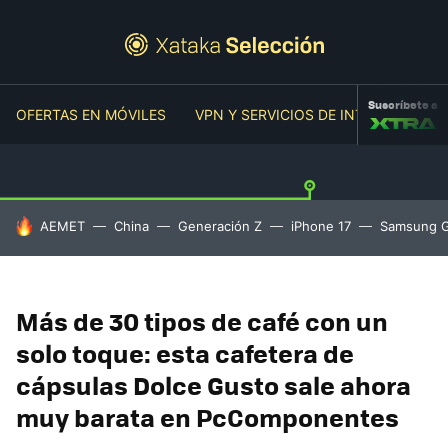
Suscríbete a
OFERTAS EN MÓVILES
VPN Y SERVICIOS DE INTERNET
O
HOY SE HABLA DE
AEMET
China
Generación Z
iPhone 17
Samsung G
Más de 30 tipos de café con un
solo toque: esta cafetera de
cápsulas Dolce Gusto sale ahora
muy barata en PcComponentes