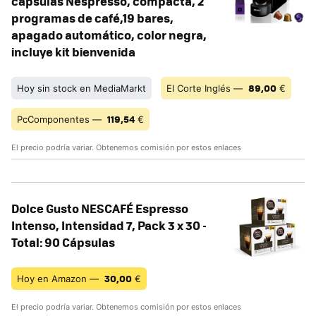
cápsulas Nespresso, compacta, 2
programas de café,19 bares,
apagado automático, color negra,
incluye kit bienvenida
89,00
Hoy sin stock en MediaMarkt
El Corte Inglés —
€
119,54
PcComponentes —
€
El precio podría variar. Obtenemos comisión por estos enlaces
Dolce Gusto NESCAFÉ Espresso
Intenso, Intensidad 7, Pack 3 x 30 -
Total: 90 Cápsulas
30,00
Hoy en Amazon —
€
El precio podría variar. Obtenemos comisión por estos enlaces