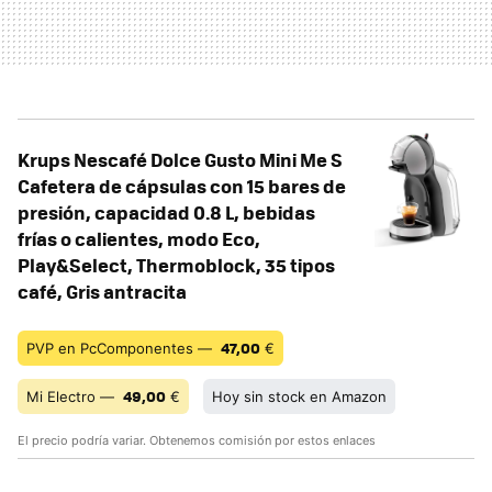
Krups Nescafé Dolce Gusto Mini Me S
Cafetera de cápsulas con 15 bares de
presión, capacidad 0.8 L, bebidas
frías o calientes, modo Eco,
Play&Select, Thermoblock, 35 tipos
café, Gris antracita
47,00
PVP en PcComponentes —
€
49,00
Mi Electro —
€
Hoy sin stock en Amazon
El precio podría variar. Obtenemos comisión por estos enlaces