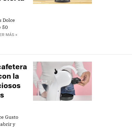
s Dolce
e 50
ER MÁS »
 cafetera
con la
ciosos
os
ce Gusto
abrir y