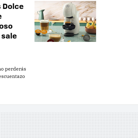
s Dolce
e
ioso
 sale
no perderás
descuentazo