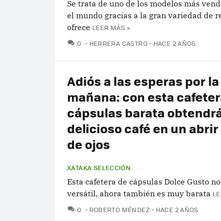
Se trata de uno de los modelos más vend
el mundo gracias a la gran variedad de r
ofrece
LEER MÁS »
COMENTARIOS
0
HERRERA CASTRO
HACE 2 AÑOS
Adiós a las esperas por la
mañana: con esta cafeter
cápsulas barata obtendr
delicioso café en un abrir
de ojos
XATAKA SELECCIÓN
Esta cafetera de cápsulas Dolce Gusto no
versátil, ahora también es muy barata
LE
COMENTARIOS
0
ROBERTO MÉNDEZ
HACE 2 AÑOS