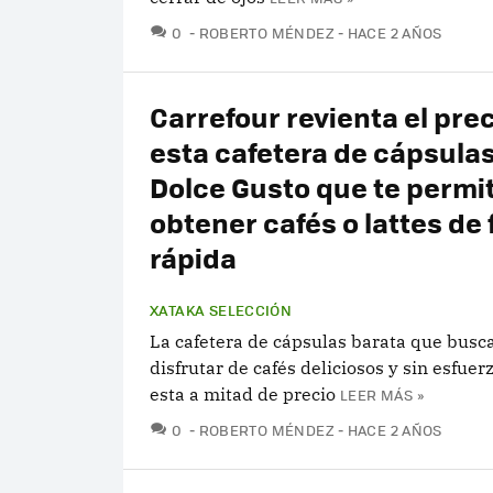
COMENTARIOS
0
ROBERTO MÉNDEZ
HACE 2 AÑOS
Carrefour revienta el pre
esta cafetera de cápsula
Dolce Gusto que te permi
obtener cafés o lattes de
rápida
XATAKA SELECCIÓN
La cafetera de cápsulas barata que busc
disfrutar de cafés deliciosos y sin esfuer
esta a mitad de precio
LEER MÁS »
COMENTARIOS
0
ROBERTO MÉNDEZ
HACE 2 AÑOS