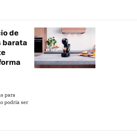
cio de
s barata
te
 forma
as para
zo podría ser