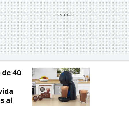
 de 40
vida
s al