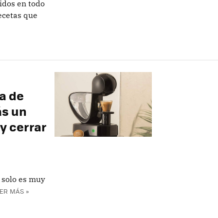
idos en todo
ecetas que
a de
ás un
 y cerrar
 solo es muy
ER MÁS »