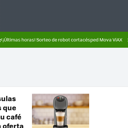
🌿¡Últimas horas! Sorteo de robot cortacésped Mova ViAX
sulas
s que
u café
 oferta