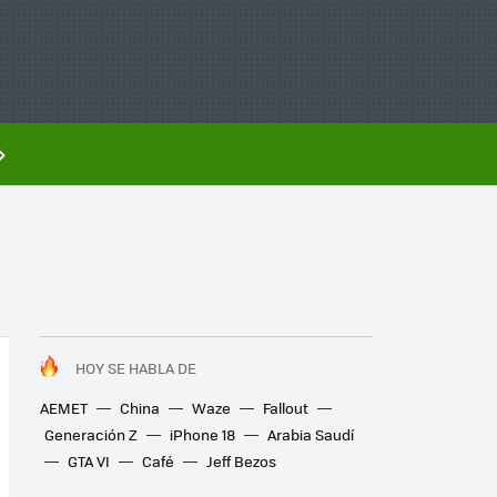
HOY SE HABLA DE
AEMET
China
Waze
Fallout
Generación Z
iPhone 18
Arabia Saudí
GTA VI
Café
Jeff Bezos