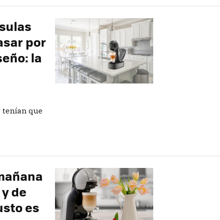
psulas
asar por
seño: la
s tenían que
 mañana
 y de
usto es