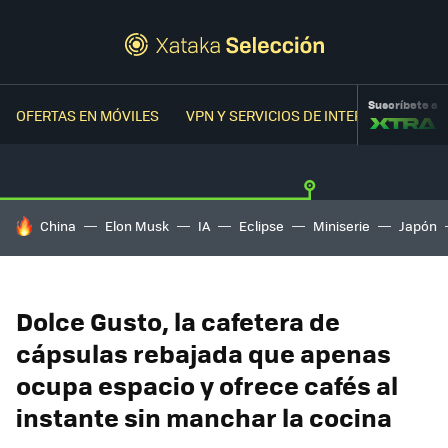
Suscríbete a
OFERTAS EN MÓVILES
VPN Y SERVICIOS DE INTERNET
OFER
HOY SE HABLA DE
China
Elon Musk
IA
Eclipse
Miniserie
Japón
Dolce Gusto, la cafetera de
cápsulas rebajada que apenas
ocupa espacio y ofrece cafés al
instante sin manchar la cocina