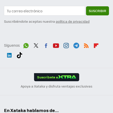
SUSCRIBIR
Suscribiéndote aceptas nuestra
política de privacidad
Síguenos
Wh
Twit
Fac
You
Inst
Tele
RSS
Flip
ats
ter
ebo
tub
agr
gra
boa
Link
Tikt
App
ok
e
am
m
rd
edI
ok
Suscríbete a
n
Apoya a Xataka y disfruta ventajas exclusivas
En Xataka hablamos de...