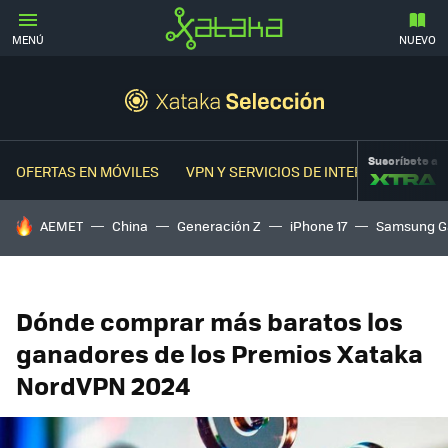
MENÚ
NUEVO
Suscríbete a
OFERTAS EN MÓVILES
VPN Y SERVICIOS DE INTERNET
OFER
HOY SE HABLA DE
AEMET
China
Generación Z
iPhone 17
Samsung G
Dónde comprar más baratos los
ganadores de los Premios Xataka
NordVPN 2024