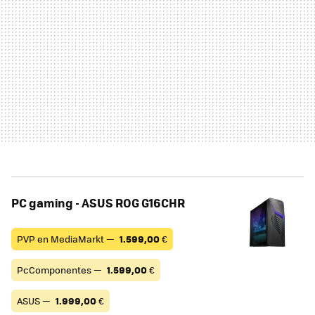
PC gaming - ASUS ROG G16CHR
PVP en MediaMarkt —
1.599,00
€
PcComponentes —
1.599,00
€
ASUS —
1.999,00
€