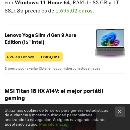
con
Windows 11 Home 64
, RAM de 32 GB y 1T
SSD. Su precio es de
1.699,02 euros
.
Lenovo Yoga Slim 7i Gen 9 Aura
Edition (15″ Intel)
PVP en Lenovo —
1.699,02
€
El precio podría variar. Obtenemos comisión por estos enlaces
MSI Titan 18 HX A14V: el mejor portátil
gaming
Utilizamos cookies de terceros para generar estadísticas
de audiencia y mostrar publicidad personalizada
analizando tu navegación. Si sigues navegando estarás
aceptando su uso.
Más información