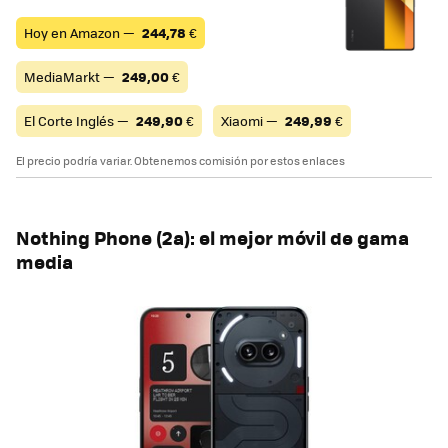
Hoy en Amazon —
244,78
€
MediaMarkt —
249,00
€
El Corte Inglés —
249,90
€
Xiaomi —
249,99
€
El precio podría variar. Obtenemos comisión por estos enlaces
Nothing Phone (2a): el mejor móvil de gama
media