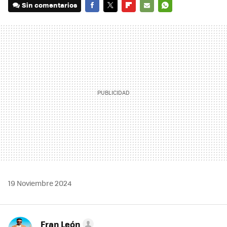
Sin comentarios
FACEBOOK
TWITTER
FLIPBOARD
E-
WHATSAPP
MAIL
19 Noviembre 2024
Fran León