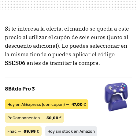
Si te interesa la oferta, el mando se queda a este
precio al utilizar el cupón de seis euros (junto al
descuento adicional). Lo puedes seleccionar en
la misma tienda o puedes aplicar el código
SSES06
antes de tramitar la compra.
8Bitdo Pro 3
Hoy en AliExpress (con cupón) —
47,00
€
PcComponentes —
59,99
€
Fnac —
69,99
€
Hoy sin stock en Amazon