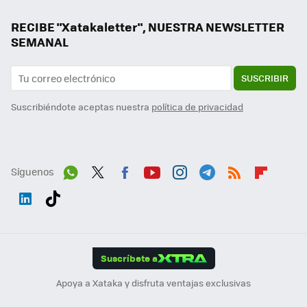
RECIBE "Xatakaletter", NUESTRA NEWSLETTER
SEMANAL
SUSCRIBIR
Suscribiéndote aceptas nuestra
política de privacidad
Síguenos
Wh
Twit
Fac
You
Inst
Tele
RSS
Flip
ats
ter
ebo
tub
agr
gra
boa
Link
Tikt
App
ok
e
am
m
rd
edI
ok
Suscríbete a
n
Apoya a Xataka y disfruta ventajas exclusivas