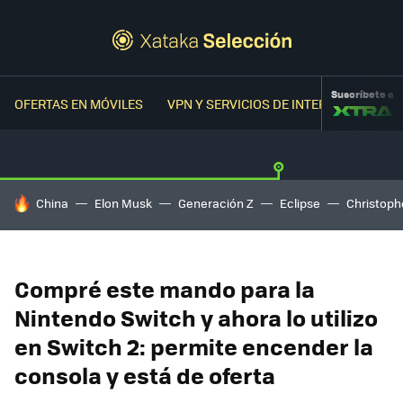
Suscríbete a
OFERTAS EN MÓVILES
VPN Y SERVICIOS DE INTERNET
OFER
HOY SE HABLA DE
China
Elon Musk
Generación Z
Eclipse
Christoph
Compré este mando para la
Nintendo Switch y ahora lo utilizo
en Switch 2: permite encender la
consola y está de oferta