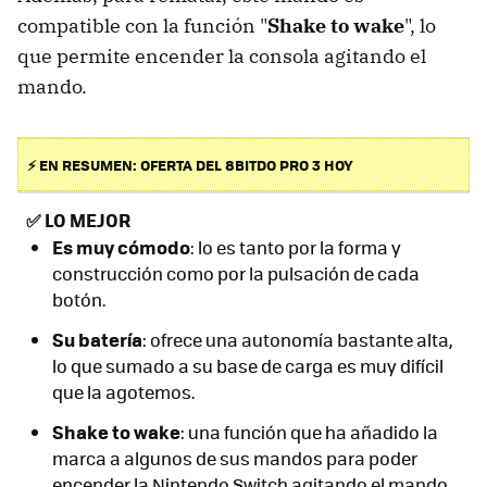
compatible con la función "
Shake to wake
", lo
que permite encender la consola agitando el
mando.
⚡ EN RESUMEN: OFERTA DEL 8BITDO PRO 3 HOY
✅
LO MEJOR
Es muy cómodo
: lo es tanto por la forma y
construcción como por la pulsación de cada
botón.
Su batería
: ofrece una autonomía bastante alta,
lo que sumado a su base de carga es muy difícil
que la agotemos.
Shake to wake
: una función que ha añadido la
marca a algunos de sus mandos para poder
encender la Nintendo Switch agitando el mando.