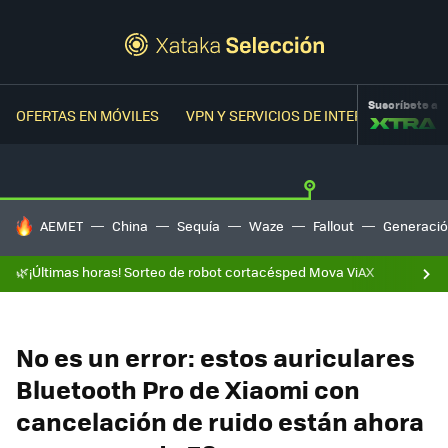
Suscríbete a
OFERTAS EN MÓVILES
VPN Y SERVICIOS DE INTERNET
OFER
HOY SE HABLA DE
AEMET
China
Sequía
Waze
Fallout
Generació
🌿¡Últimas horas! Sorteo de robot cortacésped Mova ViAX
No es un error: estos auriculares
Bluetooth Pro de Xiaomi con
cancelación de ruido están ahora