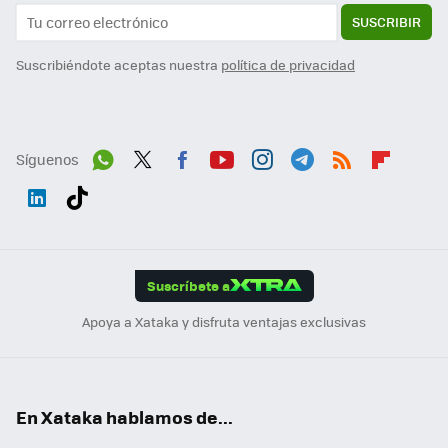
SUSCRIBIR
Suscribiéndote aceptas nuestra
política de privacidad
Síguenos
Wh
Twit
Fac
You
Inst
Tele
RSS
Flip
ats
ter
ebo
tub
agr
gra
boa
Link
Tikt
App
ok
e
am
m
rd
edI
ok
Suscríbete a
n
Apoya a Xataka y disfruta ventajas exclusivas
En Xataka hablamos de...