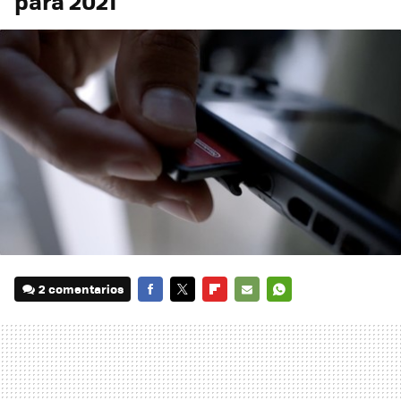
para 2021
2 comentarios
FACEBOOK
TWITTER
FLIPBOARD
E-
WHATSAPP
MAIL