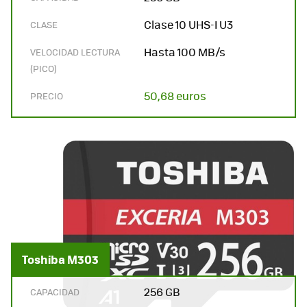
Clase 10 UHS-I U3
CLASE
Hasta 100 MB/s
VELOCIDAD LECTURA
(PICO)
50,68 euros
PRECIO
Toshiba M303
256 GB
CAPACIDAD