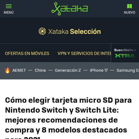
MENÚ
NUEVO
Suscríbete a
OFERTAS EN MÓVILES
VPN Y SERVICIOS DE INTERNET
OFER
HOY SE HABLA DE
AEMET
China
Generación Z
iPhone 17
Samsung G
Cómo elegir tarjeta micro SD para
Nintendo Switch y Switch Lite:
mejores recomendaciones de
compra y 8 modelos destacados