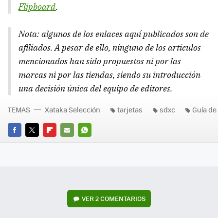
Flipboard
.
Nota: algunos de los enlaces aquí publicados son de
afiliados. A pesar de ello, ninguno de los artículos
mencionados han sido propuestos ni por las
marcas ni por las tiendas, siendo su introducción
una decisión única del equipo de editores.
TEMAS
Xataka Selección
tarjetas
sdxc
Guía de
FACEBOOK
TWITTER
FLIPBOARD
E-
WHATSAPP
MAIL
VER
2 COMENTARIOS