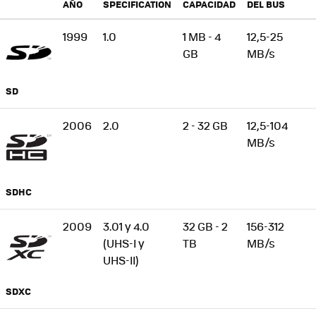
AÑO
SPECIFICATION
CAPACIDAD
DEL BUS
1999
1.0
1 MB - 4
12,5-25
GB
MB/s
SD
2006
2.0
2 - 32 GB
12,5-104
MB/s
SDHC
2009
3.01 y 4.0
32 GB - 2
156-312
(UHS-I y
TB
MB/s
UHS-II)
SDXC