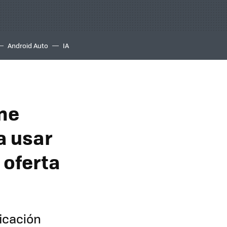
Android Auto
IA
ene
a usar
 oferta
icación