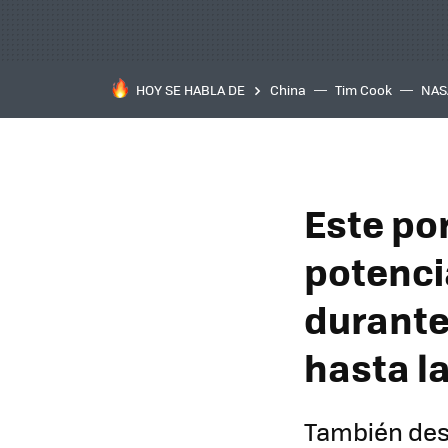
HOY SE HABLA DE
China
Tim Cook
NAS
Este po
potenci
durante
hasta l
También dest