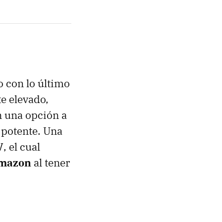
 con lo último
e elevado,
 una opción a
 potente. Una
V
, el cual
mazon
al tener