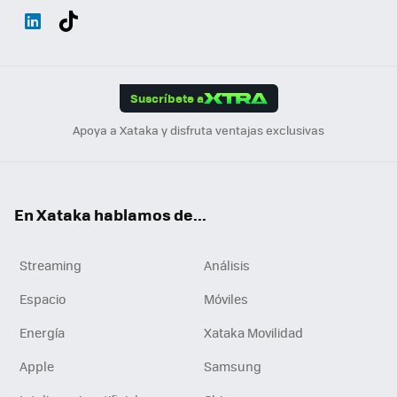
Wh
Twit
Fac
You
Inst
Tele
RSS
Flip
ats
ter
ebo
tub
agr
gra
boa
Link
Tikt
App
ok
e
am
m
rd
edI
ok
Suscríbete a
n
Apoya a Xataka y disfruta ventajas exclusivas
En Xataka hablamos de...
Streaming
Análisis
Espacio
Móviles
Energía
Xataka Movilidad
Apple
Samsung