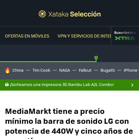
Suscríbete a
OFERTAS EN MÓVILES
VPN Y SERVICIOS DE INTERNET
OFER
HOY SE HABLA DE
China
Tim Cook
NASA
Fallout
Bugatti
iPhone 
🖨️ ¡Sorteamos una impresora 3D Bambu Lab A2L Combo!
MediaMarkt tiene a precio
mínimo la barra de sonido LG con
potencia de 440W y cinco años de