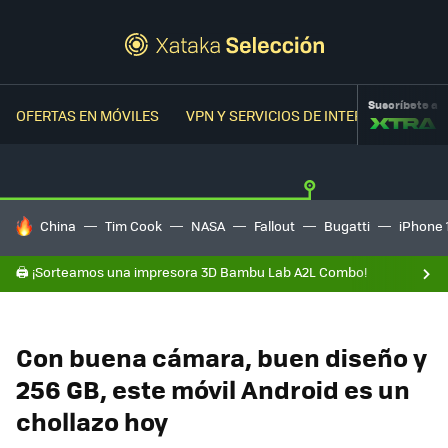
Suscríbete a
OFERTAS EN MÓVILES
VPN Y SERVICIOS DE INTERNET
OFER
HOY SE HABLA DE
China
Tim Cook
NASA
Fallout
Bugatti
iPhone 
🖨️ ¡Sorteamos una impresora 3D Bambu Lab A2L Combo!
Con buena cámara, buen diseño y
256 GB, este móvil Android es un
chollazo hoy