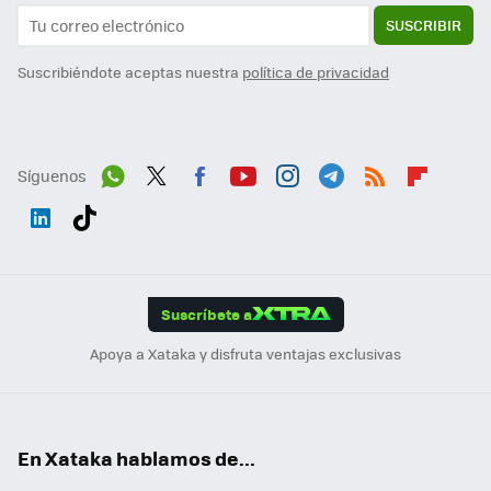
SUSCRIBIR
Suscribiéndote aceptas nuestra
política de privacidad
Síguenos
Wh
Twit
Fac
You
Inst
Tele
RSS
Flip
ats
ter
ebo
tub
agr
gra
boa
Link
Tikt
App
ok
e
am
m
rd
edI
ok
Suscríbete a
n
Apoya a Xataka y disfruta ventajas exclusivas
En Xataka hablamos de...