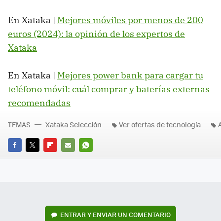
En Xataka |
Mejores móviles por menos de 200
euros (2024): la opinión de los expertos de
Xataka
En Xataka |
Mejores power bank para cargar tu
teléfono móvil: cuál comprar y baterías externas
recomendadas
TEMAS
Xataka Selección
Ver ofertas de tecnología
FACEBOOK
TWITTER
FLIPBOARD
E-
WHATSAPP
MAIL
ENTRAR Y ENVIAR UN COMENTARIO