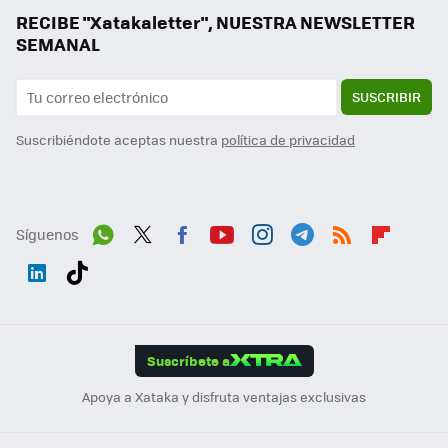
RECIBE "Xatakaletter", NUESTRA NEWSLETTER
SEMANAL
SUSCRIBIR
Suscribiéndote aceptas nuestra
política de privacidad
Síguenos
Wh
Twit
Fac
You
Inst
Tele
RSS
Flip
ats
ter
ebo
tub
agr
gra
boa
Link
Tikt
App
ok
e
am
m
rd
edI
ok
Suscríbete a
n
Apoya a Xataka y disfruta ventajas exclusivas