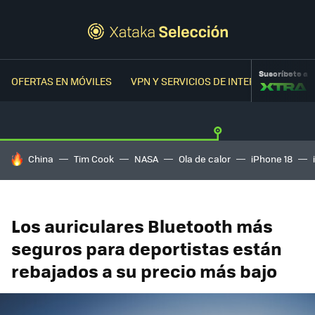
Suscríbete a
OFERTAS EN MÓVILES
VPN Y SERVICIOS DE INTERNET
OFER
HOY SE HABLA DE
China
Tim Cook
NASA
Ola de calor
iPhone 18
Los auriculares Bluetooth más
seguros para deportistas están
rebajados a su precio más bajo