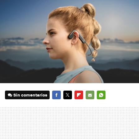
Sin comentarios
FACEBOOK
TWITTER
FLIPBOARD
E-
WHATSAPP
MAIL