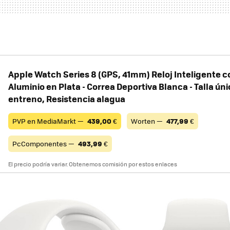
Apple Watch Series 8 (GPS, 41mm) Reloj Inteligente c
Aluminio en Plata - Correa Deportiva Blanca - Talla ún
entreno, Resistencia alagua
PVP en MediaMarkt —
439,00
€
Worten —
477,99
€
PcComponentes —
493,99
€
El precio podría variar. Obtenemos comisión por estos enlaces