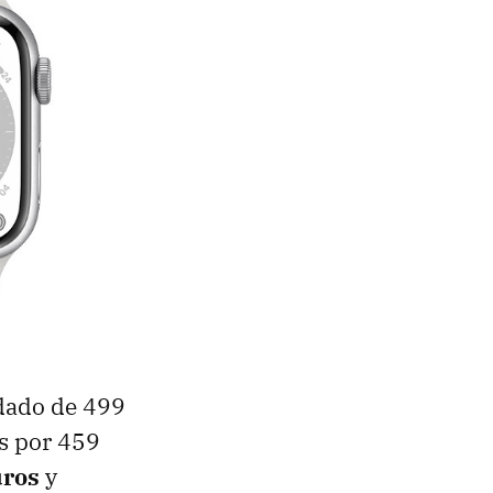
dado de 499
s por 459
uros
y