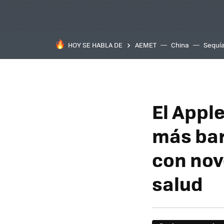
HOY SE HABLA DE
AEMET
China
Sequí
El Appl
más bar
con nov
salud