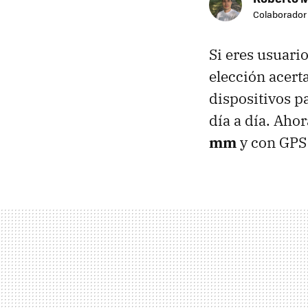
Colaborador
Si eres usuari
elección acert
dispositivos p
día a día. Aho
mm
y con GPS