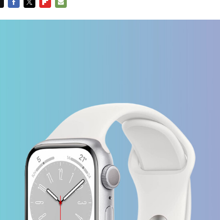
FACEBOOK
TWITTER
FLIPBOARD
E-
MAIL