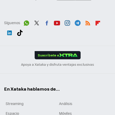
Síguenos
Wh
Twit
Fac
You
Inst
Tele
RSS
Flip
ats
ter
ebo
tub
agr
gra
boa
Link
Tikt
App
ok
e
am
m
rd
edI
ok
Suscríbete a
n
Apoya a Xataka y disfruta ventajas exclusivas
En Xataka hablamos de...
Streaming
Análisis
Espacio
Móviles