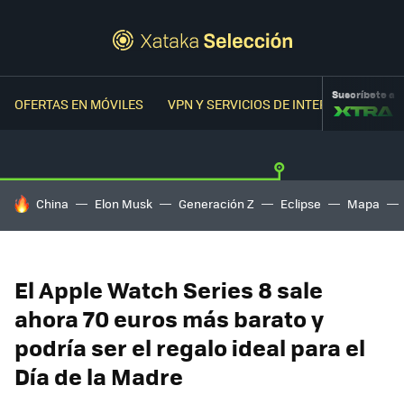
Suscríbete a
OFERTAS EN MÓVILES
VPN Y SERVICIOS DE INTERNET
OFER
HOY SE HABLA DE
China
Elon Musk
Generación Z
Eclipse
Mapa
El Apple Watch Series 8 sale
ahora 70 euros más barato y
podría ser el regalo ideal para el
Día de la Madre