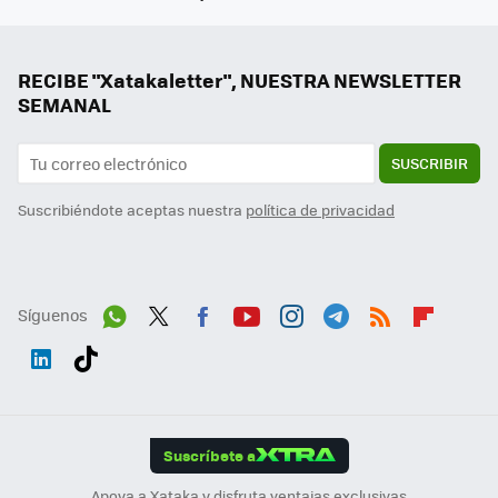
RECIBE "Xatakaletter", NUESTRA NEWSLETTER
SEMANAL
SUSCRIBIR
Suscribiéndote aceptas nuestra
política de privacidad
Síguenos
Wh
Twit
Fac
You
Inst
Tele
RSS
Flip
ats
ter
ebo
tub
agr
gra
boa
Link
Tikt
App
ok
e
am
m
rd
edI
ok
Suscríbete a
n
Apoya a Xataka y disfruta ventajas exclusivas