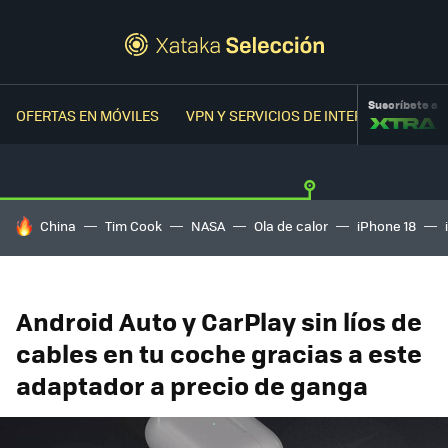
Suscríbete a
OFERTAS EN MÓVILES
VPN Y SERVICIOS DE INTERNET
OFER
HOY SE HABLA DE
China
Tim Cook
NASA
Ola de calor
iPhone 18
Android Auto y CarPlay sin líos de
cables en tu coche gracias a este
adaptador a precio de ganga