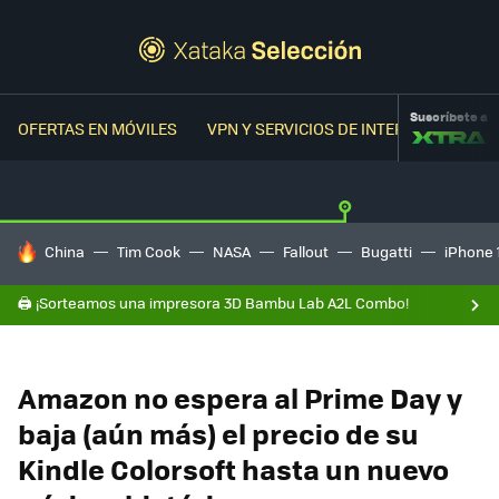
Suscríbete a
OFERTAS EN MÓVILES
VPN Y SERVICIOS DE INTERNET
OFER
HOY SE HABLA DE
China
Tim Cook
NASA
Fallout
Bugatti
iPhone 
🖨️ ¡Sorteamos una impresora 3D Bambu Lab A2L Combo!
Amazon no espera al Prime Day y
baja (aún más) el precio de su
Kindle Colorsoft hasta un nuevo