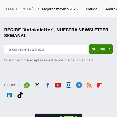
TEMAS DE INTERÉS
Mejores moviles 2026
Claude
Androi
RECIBE "Xatakaletter", NUESTRA NEWSLETTER
SEMANAL
SUSCRIBIR
Suscribiéndote aceptas nuestra
política de privacidad
Síguenos
Wh
Twit
Fac
You
Inst
Tele
RSS
Flip
ats
ter
ebo
tub
agr
gra
boa
Link
Tikt
App
ok
e
am
m
rd
edI
ok