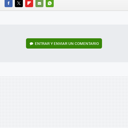
FACEBOOK
TWITTER
FLIPBOARD
E-
WHATSAPP
MAIL
ENTRAR Y ENVIAR UN COMENTARIO