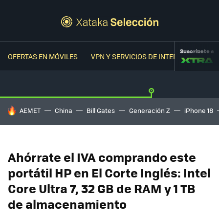
Suscríbete a
OFERTAS EN MÓVILES
VPN Y SERVICIOS DE INTERNET
OFER
HOY SE HABLA DE
AEMET
China
Bill Gates
Generación Z
iPhone 18
Ahórrate el IVA comprando este
portátil HP en El Corte Inglés: Intel
Core Ultra 7, 32 GB de RAM y 1 TB
de almacenamiento