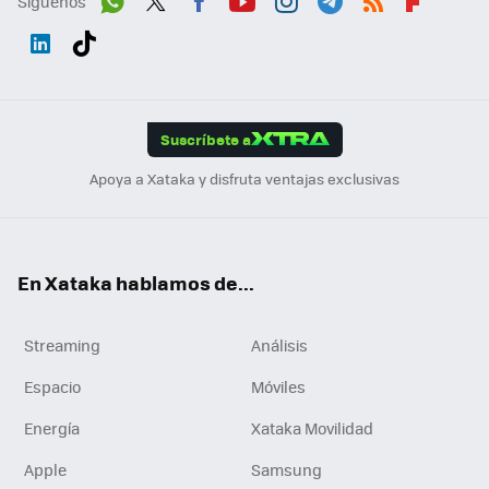
Síguenos
Wh
Twit
Fac
You
Inst
Tele
RSS
Flip
ats
ter
ebo
tub
agr
gra
boa
Link
Tikt
App
ok
e
am
m
rd
edI
ok
Suscríbete a
n
Apoya a Xataka y disfruta ventajas exclusivas
En Xataka hablamos de...
Streaming
Análisis
Espacio
Móviles
Energía
Xataka Movilidad
Apple
Samsung