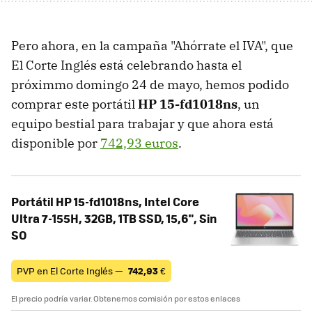
Pero ahora, en la campaña "Ahórrate el IVA", que
El Corte Inglés está celebrando hasta el
próximmo domingo 24 de mayo, hemos podido
comprar este portátil
HP 15-fd1018ns
, un
equipo bestial para trabajar y que ahora está
disponible por
742,93 euros
.
Portátil HP 15-fd1018ns, Intel Core
Ultra 7-155H, 32GB, 1TB SSD, 15,6", Sin
SO
PVP en El Corte Inglés —
742,93
€
El precio podría variar. Obtenemos comisión por estos enlaces