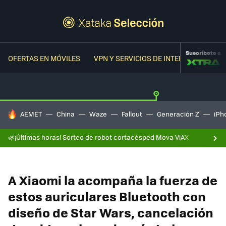
Suscríbete a
OFERTAS EN MÓVILES
VPN Y SERVICIOS DE INTERNET
OFER
HOY SE HABLA DE
AEMET
China
Waze
Fallout
Generación Z
iPh
🌿¡Últimas horas! Sorteo de robot cortacésped Mova ViAX
A Xiaomi la acompaña la fuerza de
estos auriculares Bluetooth con
diseño de Star Wars, cancelación