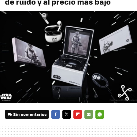
de ruido y al precio más bajo
Sin comentarios
FACEBOOK
TWITTER
FLIPBOARD
E-
WHATSAPP
MAIL