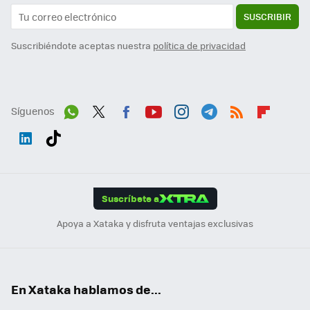
SUSCRIBIR
Suscribiéndote aceptas nuestra
política de privacidad
Síguenos
Wh
Twit
Fac
You
Inst
Tele
RSS
Flip
ats
ter
ebo
tub
agr
gra
boa
Link
Tikt
App
ok
e
am
m
rd
edI
ok
Suscríbete a
n
Apoya a Xataka y disfruta ventajas exclusivas
En Xataka hablamos de...