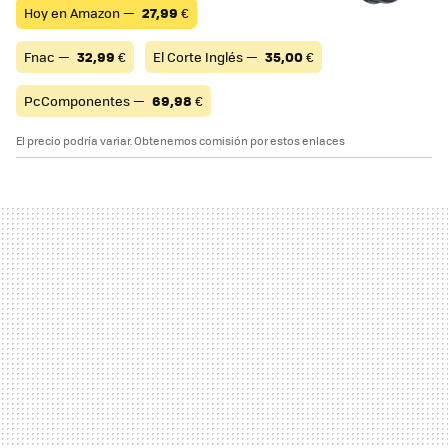
Hoy en Amazon —
27,99
€
Fnac —
32,99
€
El Corte Inglés —
35,00
€
PcComponentes —
69,98
€
El precio podría variar. Obtenemos comisión por estos enlaces