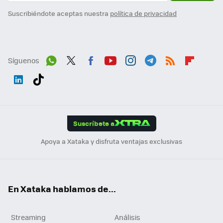
Suscribiéndote aceptas nuestra
política de privacidad
Síguenos
Wh
Twit
Fac
You
Inst
Tele
RSS
Flip
ats
ter
ebo
tub
agr
gra
boa
Link
Tikt
App
ok
e
am
m
rd
edI
ok
Suscríbete a
n
Apoya a Xataka y disfruta ventajas exclusivas
En Xataka hablamos de...
Streaming
Análisis