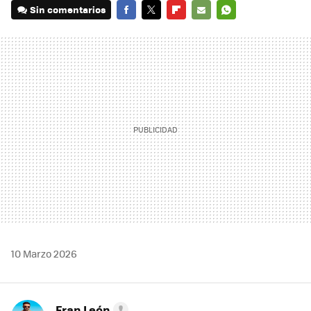
Sin comentarios
FACEBOOK
TWITTER
FLIPBOARD
E-
WHATSAPP
MAIL
10 Marzo 2026
Fran León