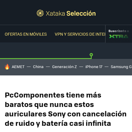
Suscríbete a
OFERTAS EN MÓVILES
VPN Y SERVICIOS DE INTERNET
OFER
HOY SE HABLA DE
AEMET
China
Generación Z
iPhone 17
Samsung G
PcComponentes tiene más
baratos que nunca estos
auriculares Sony con cancelación
de ruido y batería casi infinita