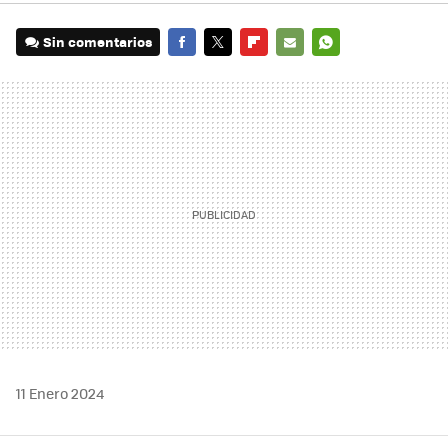
Sin comentarios
FACEBOOK
TWITTER
FLIPBOARD
E-
WHATSAPP
MAIL
11 Enero 2024