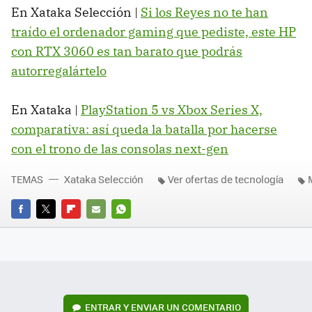
En Xataka Selección |
Si los Reyes no te han
traído el ordenador gaming que pediste, este HP
con RTX 3060 es tan barato que podrás
autorregalártelo
En Xataka |
PlayStation 5 vs Xbox Series X,
comparativa: así queda la batalla por hacerse
con el trono de las consolas next-gen
TEMAS
Xataka Selección
Ver ofertas de tecnología
FACEBOOK
TWITTER
FLIPBOARD
E-
WHATSAPP
MAIL
ENTRAR Y ENVIAR UN COMENTARIO