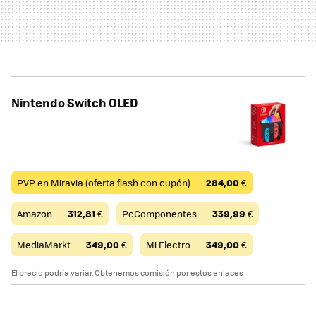
Nintendo Switch OLED
PVP en Miravia (oferta flash con cupón) —
284,00
€
Amazon —
312,81
€
PcComponentes —
339,99
€
MediaMarkt —
349,00
€
Mi Electro —
349,00
€
El precio podría variar. Obtenemos comisión por estos enlaces