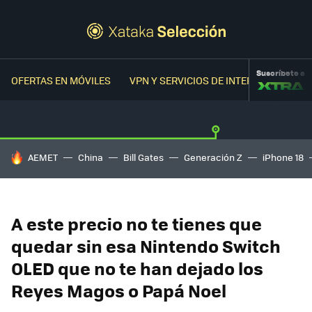
Suscríbete a
OFERTAS EN MÓVILES
VPN Y SERVICIOS DE INTERNET
OFER
HOY SE HABLA DE
AEMET
China
Bill Gates
Generación Z
iPhone 18
A este precio no te tienes que
quedar sin esa Nintendo Switch
OLED que no te han dejado los
Reyes Magos o Papá Noel