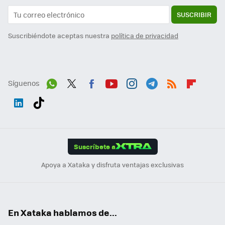
SUSCRIBIR
Suscribiéndote aceptas nuestra
política de privacidad
Síguenos
Wh
Twit
Fac
You
Inst
Tele
RSS
Flip
ats
ter
ebo
tub
agr
gra
boa
Link
Tikt
App
ok
e
am
m
rd
edI
ok
Suscríbete a
n
Apoya a Xataka y disfruta ventajas exclusivas
En Xataka hablamos de...