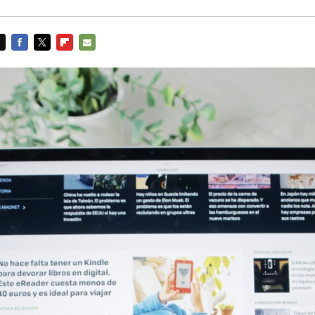
FACEBOOK
TWITTER
FLIPBOARD
E-
MAIL