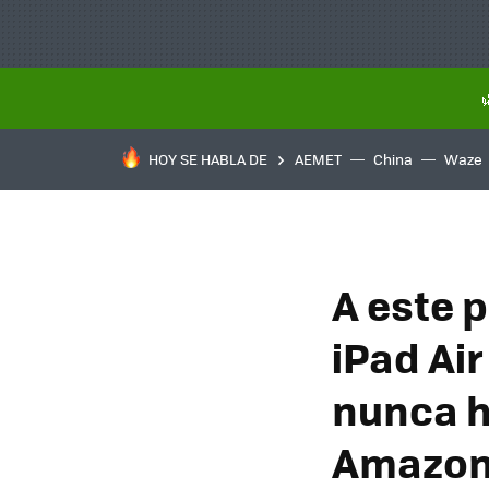
HOY SE HABLA DE
AEMET
China
Waze
A este p
iPad Air
nunca h
Amazo