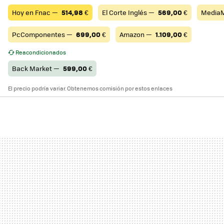
Hoy en Fnac —
514,98
€
El Corte Inglés —
569,00
€
Media
PcComponentes —
699,00
€
Amazon —
1.109,00
€
Reacondicionados
Back Market —
599,00
€
El precio podría variar. Obtenemos comisión por estos enlaces