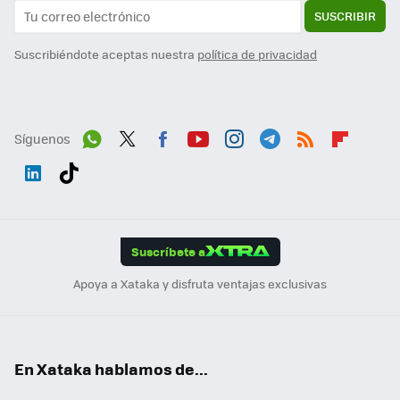
SUSCRIBIR
Suscribiéndote aceptas nuestra
política de privacidad
Síguenos
Wh
Twit
Fac
You
Inst
Tele
RSS
Flip
ats
ter
ebo
tub
agr
gra
boa
Link
Tikt
App
ok
e
am
m
rd
edI
ok
Suscríbete a
n
Apoya a Xataka y disfruta ventajas exclusivas
En Xataka hablamos de...