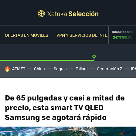
Suscríbete a
OFERTAS EN MÓVILES
VPN Y SERVICIOS DE INTERNET
OFER
HOY SE HABLA DE
AEMET
China
Sequía
Fallout
Generación Z
iP
De 65 pulgadas y casi a mitad de
precio, esta smart TV QLED
Samsung se agotará rápido