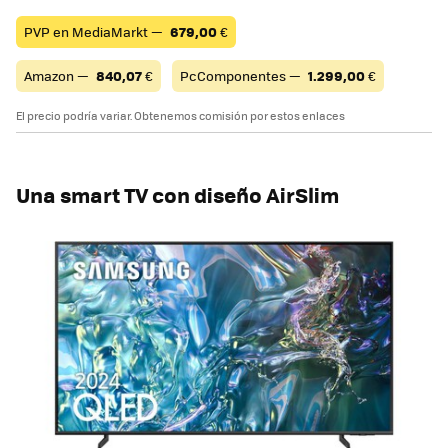
PVP en MediaMarkt —
679,00
€
Amazon —
840,07
€
PcComponentes —
1.299,00
€
El precio podría variar. Obtenemos comisión por estos enlaces
Una smart TV con diseño AirSlim