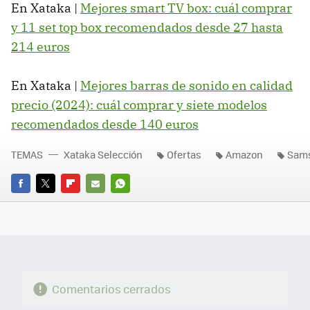
En Xataka |
Mejores smart TV box: cuál comprar
y 11 set top box recomendados desde 27 hasta
214 euros
En Xataka |
Mejores barras de sonido en calidad
precio (2024): cuál comprar y siete modelos
recomendados desde 140 euros
TEMAS
Xataka Selección
Ofertas
Amazon
Sam
FACEBOOK
TWITTER
FLIPBOARD
E-
WHATSAPP
MAIL
Comentarios cerrados