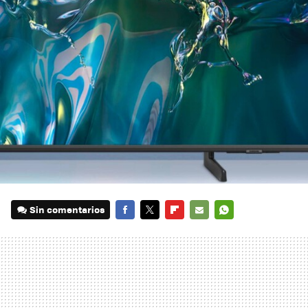
Sin comentarios
FACEBOOK
TWITTER
FLIPBOARD
E-
WHATSAPP
MAIL