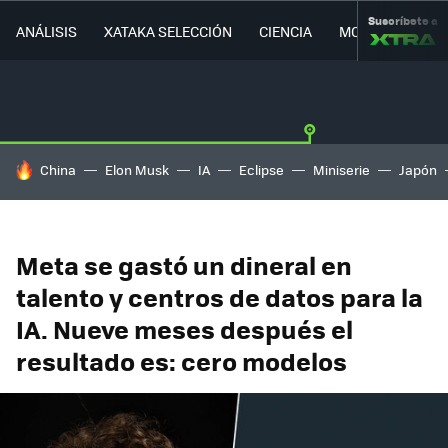
Suscríbete a
ANÁLISIS
XATAKA SELECCIÓN
CIENCIA
MOVILIDAD
HOY SE HABLA DE
China
Elon Musk
IA
Eclipse
Miniserie
Japón
Meta se gastó un dineral en
talento y centros de datos para la
IA. Nueve meses después el
resultado es: cero modelos