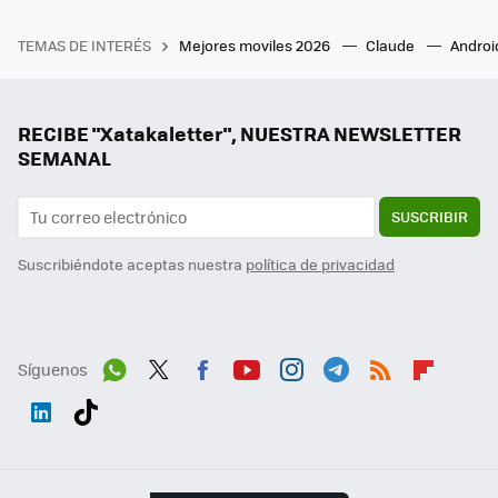
TEMAS DE INTERÉS
Mejores moviles 2026
Claude
Androi
RECIBE "Xatakaletter", NUESTRA NEWSLETTER
SEMANAL
SUSCRIBIR
Suscribiéndote aceptas nuestra
política de privacidad
Síguenos
Wh
Twit
Fac
You
Inst
Tele
RSS
Flip
ats
ter
ebo
tub
agr
gra
boa
Link
Tikt
App
ok
e
am
m
rd
edI
ok