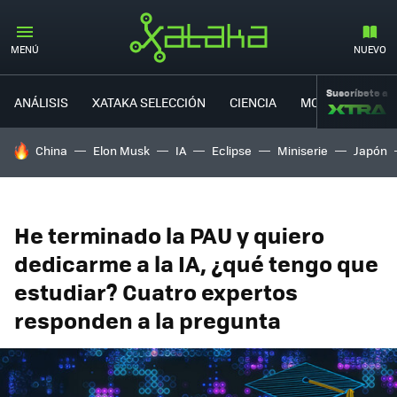
MENÚ
NUEVO
Suscríbete a
ANÁLISIS
XATAKA SELECCIÓN
CIENCIA
MOVILIDAD
HOY SE HABLA DE
China
Elon Musk
IA
Eclipse
Miniserie
Japón
He terminado la PAU y quiero
dedicarme a la IA, ¿qué tengo que
estudiar? Cuatro expertos
responden a la pregunta