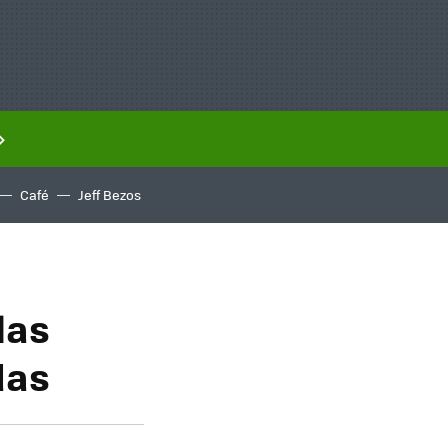
Café
Jeff Bezos
las
das