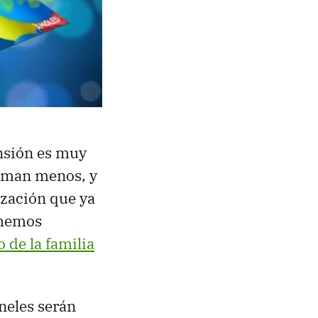
nsión es muy
uman menos, y
ización que ya
 hemos
 de la familia
neles serán