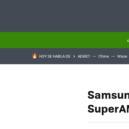
HOY SE HABLA DE
AEMET
China
Waze
Samsung
SuperAM