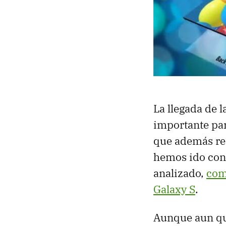
La llegada de
importante pa
que además rec
hemos ido con
analizado,
com
Galaxy S
.
Aunque aun que