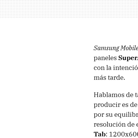
Samsung Mobile
paneles
Supe
con la intenci
más tarde.
Hablamos de ta
producir es d
por su equilib
resolución de e
Tab
: 1200x60