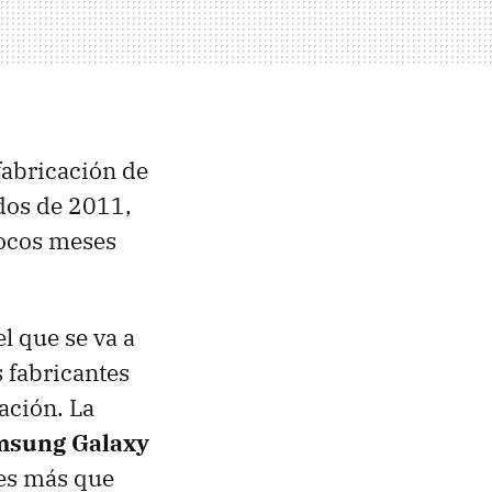
fabricación de
dos de 2011,
pocos meses
l que se va a
 fabricantes
ación. La
msung Galaxy
es más que