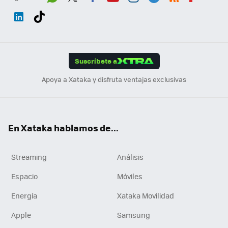
Wh
Twit
Fac
You
Inst
Tele
RSS
Flip
ats
ter
ebo
tub
agr
gra
boa
Link
Tikt
App
ok
e
am
m
rd
edI
ok
Suscríbete a
n
Apoya a Xataka y disfruta ventajas exclusivas
En Xataka hablamos de...
Streaming
Análisis
Espacio
Móviles
Energía
Xataka Movilidad
Apple
Samsung