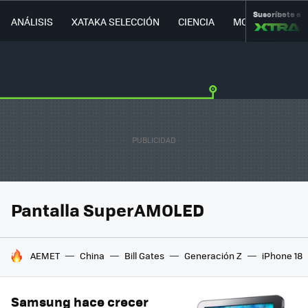
Suscríbete a
ANÁLISIS
XATAKA SELECCIÓN
CIENCIA
MOVILIDAD
Pantalla SuperAMOLED
HOY SE HABLA DE
AEMET
China
Bill Gates
Generación Z
iPhone 18
Samsung hace crecer