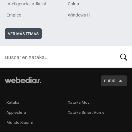
Inteligencia artificial
China
Empleo
Windows 11
VER MÁS TEMAS
BUSCA
SUBIR
Xataka
Xataka Móvil
Applesfera
Xataka Smart Home
Mundo Xiaomi