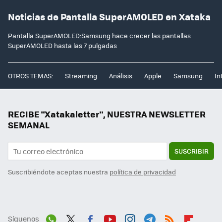
Noticias de Pantalla SuperAMOLED en Xataka
Pantalla SuperAMOLED:Samsung hace crecer las pantallas
SuperAMOLED hasta las 7 pulgadas
OTROS TEMAS:
Streaming
Análisis
Apple
Samsung
In
RECIBE "Xatakaletter", NUESTRA NEWSLETTER
SEMANAL
SUSCRIBIR
Suscribiéndote aceptas nuestra
política de privacidad
Síguenos