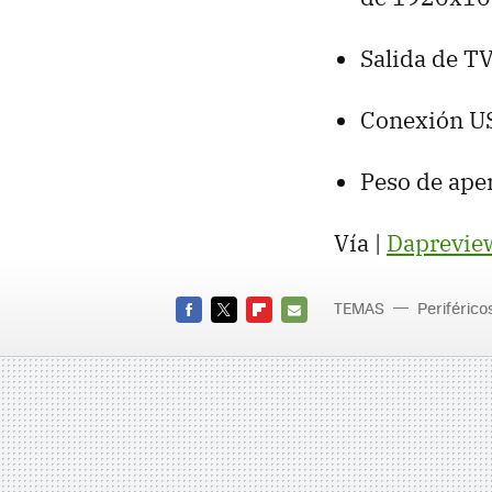
Salida de T
Conexión U
Peso de ape
Vía |
Daprevie
TEMAS
Periférico
FACEBOOK
TWITTER
FLIPBOARD
E-
MAIL