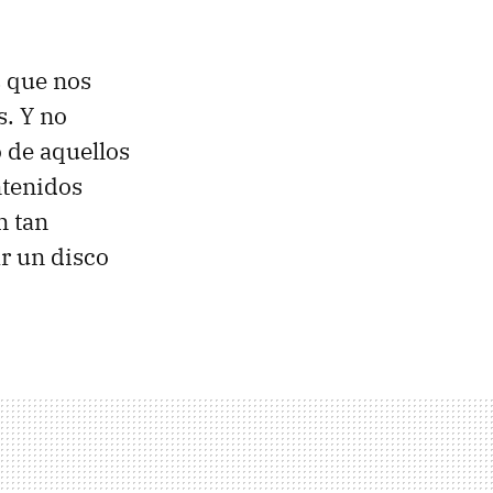
s que nos
s. Y no
 de aquellos
ntenidos
n tan
ar un disco