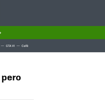
GTA VI
Café
 pero