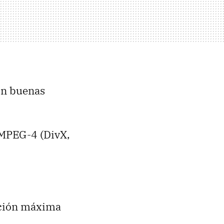
on buenas
 MPEG-4 (DivX,
ución máxima