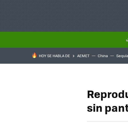
HOY SE HABLA DE
AEMET
China
Sequí
Reprodu
sin pant