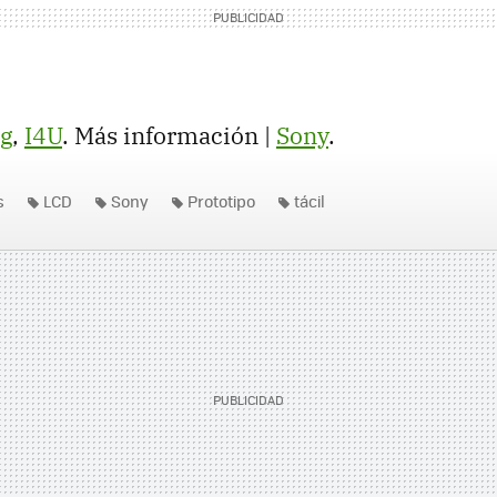
g
,
I4U
. Más información |
Sony
.
s
LCD
Sony
Prototipo
tácil