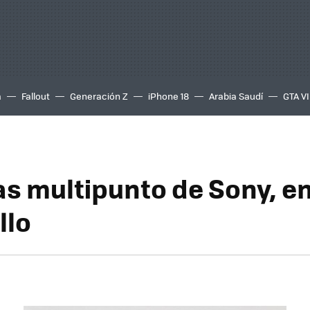
a
Fallout
Generación Z
iPhone 18
Arabia Saudí
GTA VI
as multipunto de Sony, e
llo