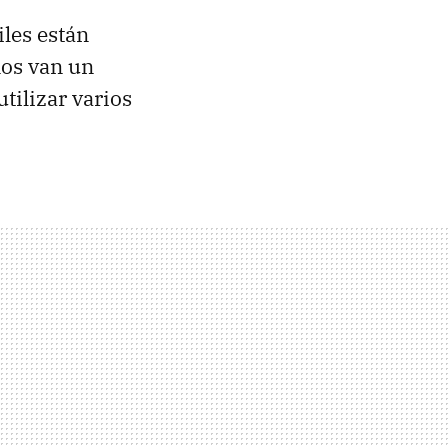
iles están
nos van un
tilizar varios