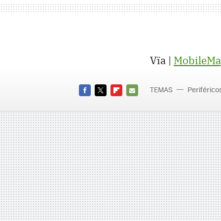
Vïa |
MobileMa
TEMAS
Periférico
FACEBOOK
TWITTER
FLIPBOARD
E-
MAIL