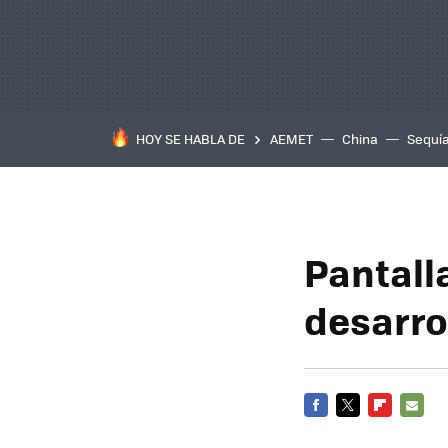
HOY SE HABLA DE
AEMET
China
Sequí
Pantall
desarro
FACEBOOK
TWITTER
FLIPBOARD
E-