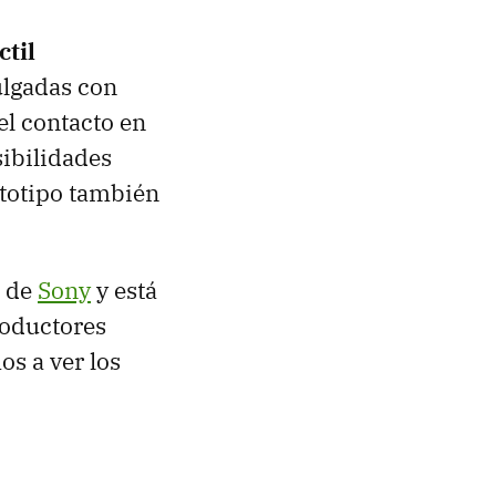
ctil
ulgadas con
el contacto en
sibilidades
ototipo también
a de
Sony
y está
roductores
s a ver los