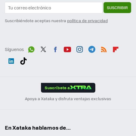
SUSCRIBIR
Suscribiéndote aceptas nuestra
política de privacidad
Síguenos
Wh
Twit
Fac
You
Inst
Tele
RSS
Flip
ats
ter
ebo
tub
agr
gra
boa
Link
Tikt
App
ok
e
am
m
rd
edI
ok
Suscríbete a
n
Apoya a Xataka y disfruta ventajas exclusivas
En Xataka hablamos de...