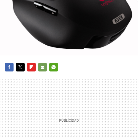
FACEBOOK
TWITTER
FLIPBOARD
E-
WHATSAPP
MAIL