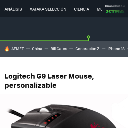
Suscríbete a
ANÁLISIS
XATAKA SELECCIÓN
CIENCIA
MOVILIDAD
HOY SE HABLA DE
AEMET
China
Bill Gates
Generación Z
iPhone 18
Logitech G9 Laser Mouse,
personalizable