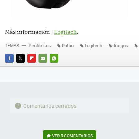
Más información |
Logitech
.
TEMAS
Periféricos
Ratón
Logitech
Juegos
FACEBOOK
TWITTER
FLIPBOARD
E-
WHATSAPP
MAIL
Comentarios cerrados
VER
3 COMENTARIOS