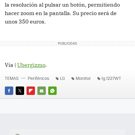
la resolución al pulsar un botón, permitiendo
hacer zoom en la pantalla. Su precio será de
unos 350 euros.
Vía |
Ubergizmo
.
TEMAS
Periféricos
LG
Monitor
lg l227WT
FACEBOOK
TWITTER
FLIPBOARD
E-
WHATSAPP
MAIL