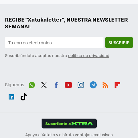
RECIBE "Xatakaletter", NUESTRA NEWSLETTER
SEMANAL
SUSCRIBIR
Suscribiéndote aceptas nuestra
política de privacidad
Síguenos
Wh
Twit
Fac
You
Inst
Tele
RSS
Flip
ats
ter
ebo
tub
agr
gra
boa
Link
Tikt
App
ok
e
am
m
rd
edI
ok
Suscríbete a
n
Apoya a Xataka y disfruta ventajas exclusivas