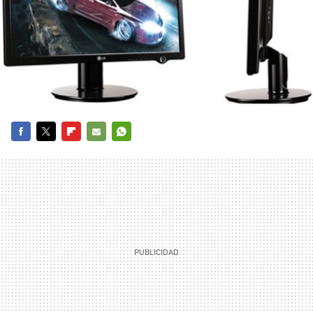
FACEBOOK
TWITTER
FLIPBOARD
E-
WHATSAPP
MAIL