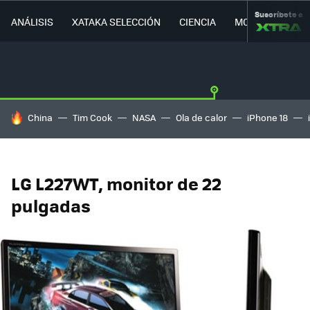
Suscríbete a
ANÁLISIS
XATAKA SELECCIÓN
CIENCIA
MOVILIDAD
HOY SE HABLA DE
China
Tim Cook
NASA
Ola de calor
iPhone 18
LG L227WT, monitor de 22
pulgadas