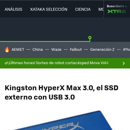
Suscríbete a
ANÁLISIS
XATAKA SELECCIÓN
CIENCIA
MOVILIDAD
HOY SE HABLA DE
AEMET
China
Waze
Fallout
Generación Z
iPh
🌿¡Últimas horas! Sorteo de robot cortacésped Mova ViAX
Kingston HyperX Max 3.0, el SSD
externo con USB 3.0