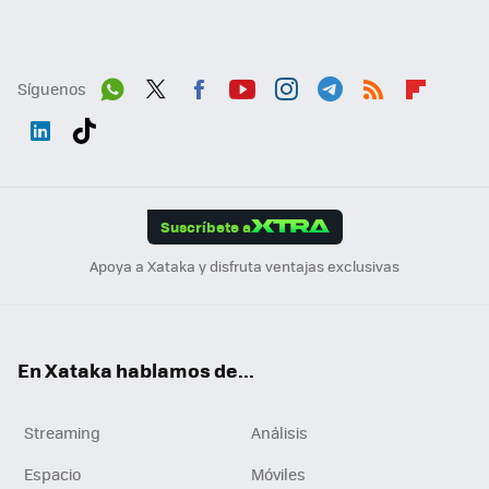
Síguenos
Wh
Twit
Fac
You
Inst
Tele
RSS
Flip
ats
ter
ebo
tub
agr
gra
boa
Link
Tikt
App
ok
e
am
m
rd
edI
ok
Suscríbete a
n
Apoya a Xataka y disfruta ventajas exclusivas
En Xataka hablamos de...
Streaming
Análisis
Espacio
Móviles