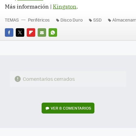
Más información |
Kingston
.
TEMAS
Periféricos
Disco Duro
SSD
Almacenam
FACEBOOK
TWITTER
FLIPBOARD
E-
WHATSAPP
MAIL
Comentarios cerrados
VER
8 COMENTARIOS