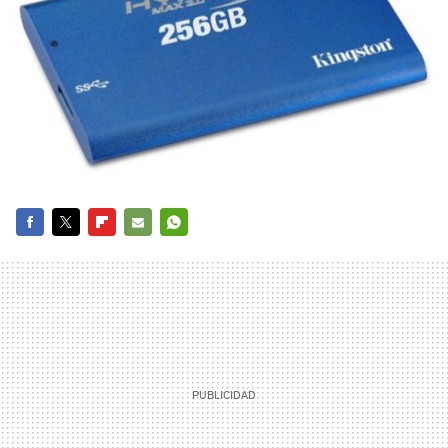
FACEBOOK
TWITTER
FLIPBOARD
E-
WHATSAPP
MAIL