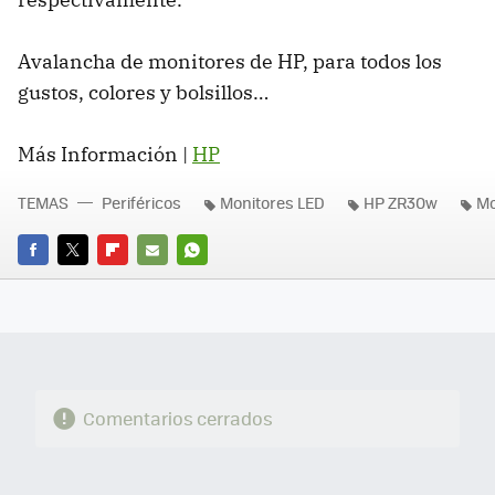
Avalancha de monitores de HP, para todos los
gustos, colores y bolsillos…
Más Información |
HP
TEMAS
Periféricos
Monitores LED
HP ZR30w
Mo
FACEBOOK
TWITTER
FLIPBOARD
E-
WHATSAPP
MAIL
Comentarios cerrados