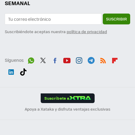
SEMANAL
SUSCRIBIR
Suscribiéndote aceptas nuestra
política de privacidad
Síguenos
Wh
Twit
Fac
You
Inst
Tele
RSS
Flip
ats
ter
ebo
tub
agr
gra
boa
Link
Tikt
App
ok
e
am
m
rd
edI
ok
Suscríbete a
n
Apoya a Xataka y disfruta ventajas exclusivas