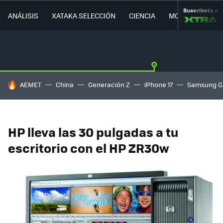
Suscríbete a
ANÁLISIS
XATAKA SELECCIÓN
CIENCIA
MOVILIDAD
HOY SE HABLA DE
AEMET
China
Generación Z
iPhone 17
Samsung G
HP lleva las 30 pulgadas a tu
escritorio con el HP ZR30w