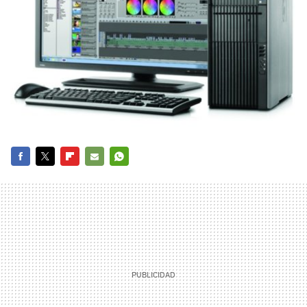
FACEBOOK
TWITTER
FLIPBOARD
E-
WHATSAPP
MAIL