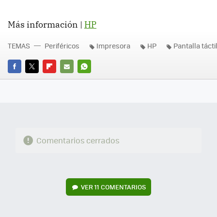
Más información |
HP
TEMAS
Periféricos
Impresora
HP
Pantalla tácti
FACEBOOK
TWITTER
FLIPBOARD
E-
WHATSAPP
MAIL
Comentarios cerrados
VER
11 COMENTARIOS