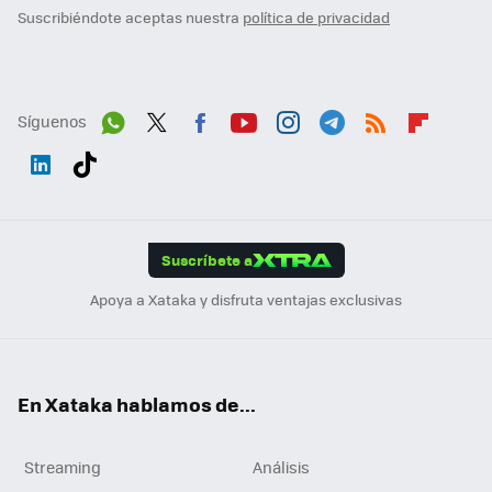
Suscribiéndote aceptas nuestra
política de privacidad
Síguenos
Wh
Twit
Fac
You
Inst
Tele
RSS
Flip
ats
ter
ebo
tub
agr
gra
boa
Link
Tikt
App
ok
e
am
m
rd
edI
ok
Suscríbete a
n
Apoya a Xataka y disfruta ventajas exclusivas
En Xataka hablamos de...
Streaming
Análisis