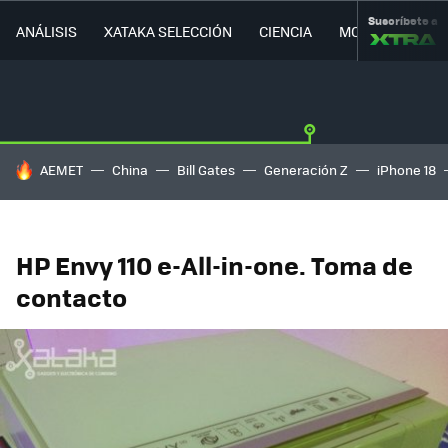
Suscríbete a
ANÁLISIS
XATAKA SELECCIÓN
CIENCIA
MOVILIDAD
HOY SE HABLA DE
AEMET
China
Bill Gates
Generación Z
iPhone 18
HP Envy 110 e-All-in-one. Toma de
contacto