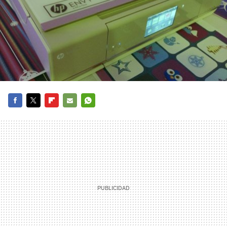
FACEBOOK
TWITTER
FLIPBOARD
E-
WHATSAPP
MAIL