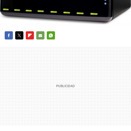
FACEBOOK
TWITTER
FLIPBOARD
E-
WHATSAPP
MAIL