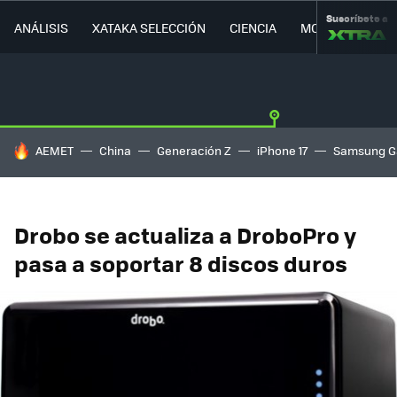
Suscríbete a
ANÁLISIS
XATAKA SELECCIÓN
CIENCIA
MOVILIDAD
HOY SE HABLA DE
AEMET
China
Generación Z
iPhone 17
Samsung G
Drobo se actualiza a DroboPro y
pasa a soportar 8 discos duros