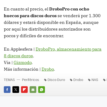
En cuanto al precio, el
DroboPro con ocho
huecos para discos duros
se venderá por 1.300
dólares y estará disponible en España, aunque
por aquí los distribuidores autorizados son
pocos y difíciles de encontrar.
En Applesfera |
DroboPro, almacenamiento para
8 discos duros
.
Vía |
Gizmodo
.
Más información |
Drobo
.
TEMAS
Periféricos
Disco Duro
Drobo
NAS
FACEBOOK
TWITTER
FLIPBOARD
E-
WHATSAPP
MAIL