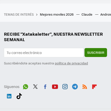
TEMAS DE INTERÉS
Mejores moviles 2026
Claude
Androi
RECIBE "Xatakaletter", NUESTRA NEWSLETTER
SEMANAL
SUSCRIBIR
Suscribiéndote aceptas nuestra
política de privacidad
Síguenos
Wh
Twit
Fac
You
Inst
Tele
RSS
Flip
ats
ter
ebo
tub
agr
gra
boa
Link
Tikt
App
ok
e
am
m
rd