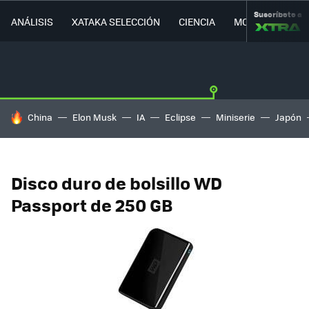
Suscríbete a
ANÁLISIS
XATAKA SELECCIÓN
CIENCIA
MOVILIDAD
HOY SE HABLA DE
China
Elon Musk
IA
Eclipse
Miniserie
Japón
Disco duro de bolsillo WD
Passport de 250 GB