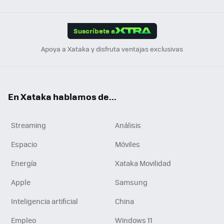
Link
Tikt
App
ok
e
am
m
rd
edI
ok
Suscríbete a
n
Apoya a Xataka y disfruta ventajas exclusivas
En Xataka hablamos de...
Streaming
Análisis
Espacio
Móviles
Energía
Xataka Movilidad
Apple
Samsung
Inteligencia artificial
China
Empleo
Windows 11