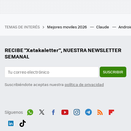
TEMAS DE INTERÉS
Mejores moviles 2026
Claude
Androi
RECIBE "Xatakaletter", NUESTRA NEWSLETTER
SEMANAL
SUSCRIBIR
Suscribiéndote aceptas nuestra
política de privacidad
Síguenos
Wh
Twit
Fac
You
Inst
Tele
RSS
Flip
ats
ter
ebo
tub
agr
gra
boa