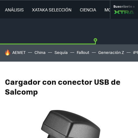
Suscríbete a
ANÁLISIS
XATAKA SELECCIÓN
CIENCIA
MOVILIDAD
HOY SE HABLA DE
AEMET
China
Sequía
Fallout
Generación Z
iP
Cargador con conector USB de
Salcomp