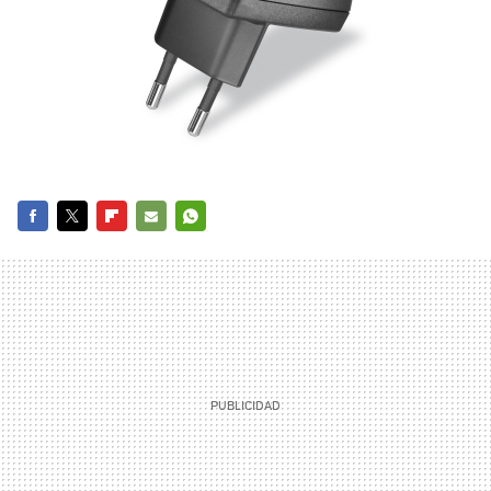
FACEBOOK
TWITTER
FLIPBOARD
E-
WHATSAPP
MAIL