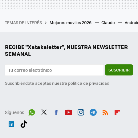
TEMAS DE INTERÉS
Mejores moviles 2026
Claude
Androi
RECIBE "Xatakaletter", NUESTRA NEWSLETTER
SEMANAL
SUSCRIBIR
Suscribiéndote aceptas nuestra
política de privacidad
Síguenos
Wh
Twit
Fac
You
Inst
Tele
RSS
Flip
ats
ter
ebo
tub
agr
gra
boa
Link
Tikt