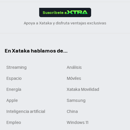
App
ok
e
am
m
rd
edI
ok
Suscríbete a
n
Apoya a Xataka y disfruta ventajas exclusivas
En Xataka hablamos de...
Streaming
Análisis
Espacio
Móviles
Energía
Xataka Movilidad
Apple
Samsung
Inteligencia artificial
China
Empleo
Windows 11