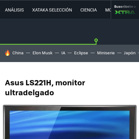
Suscríbete a
ANÁLISIS
XATAKA SELECCIÓN
CIENCIA
MOVILIDAD
HOY SE HABLA DE
China
Elon Musk
IA
Eclipse
Miniserie
Japón
Asus LS221H, monitor
ultradelgado