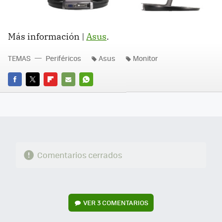
Más información |
Asus
.
TEMAS
Periféricos
Asus
Monitor
FACEBOOK
TWITTER
FLIPBOARD
E-
WHATSAPP
MAIL
Comentarios cerrados
VER
3 COMENTARIOS