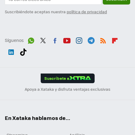
Suscribiéndote aceptas nuestra
política de privacidad
Síguenos
Wh
Twit
Fac
You
Inst
Tele
RSS
Flip
ats
ter
ebo
tub
agr
gra
boa
Link
Tikt
App
ok
e
am
m
rd
edI
ok
Suscríbete a
n
Apoya a Xataka y disfruta ventajas exclusivas
En Xataka hablamos de...
Streaming
Análisis