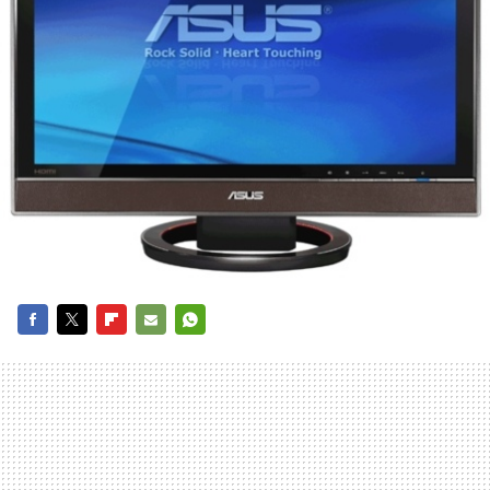
FACEBOOK
TWITTER
FLIPBOARD
E-
WHATSAPP
MAIL